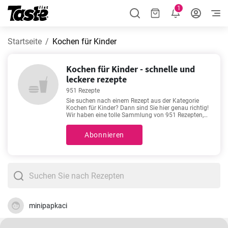
1
Startseite
Kochen für Kinder
Kochen für Kinder - schnelle und
leckere rezepte
951 Rezepte
Sie suchen nach einem Rezept aus der Kategorie
Kochen für Kinder? Dann sind Sie hier genau richtig!
Wir haben eine tolle Sammlung von 951 Rezepten,
mit welchen Sie Abwechslung in Ihren Speiseplan
bringen können! Zubereitungszeit 5 - 600 Minuten.
Abonnieren
Die genaue Zubereitungszeit finden Sie unter jedem
Rezept. Außerdem sehen Sie, wie viele Portionen Sie
mit der angegebenen Zutatenmenge erhalten. Hier
finden Sie unsere Lieblingsrezepte für Liebhaber von
gutem Essen:
Omas fluffige Waffeln
,
Bester
Apfelkuchen mit Vanillepudding
,
Reibekuchen
,
Blumenkohl mit Käse überbacken
. Guten Appetit!
minipapkaci