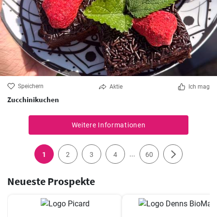
Speichern
Aktie
Ich mag
Zucchinikuchen
Weitere Informationen
...
1
2
3
4
60
Neueste Prospekte