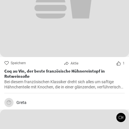
Speichern
Aktie
1
Coq au Vin, der beste französische Hühnereintopf in
Rotweinsoße
Bei diesem französischen Klassiker dreht sich alles um saftige
Hähnchenteile mit Knochen, die in einer glänzenden, verführerisch
dunklen und reichhaltigen Rotweinsauce geschmort werden.
Greta