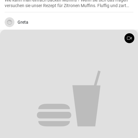
Wie kann man einfach backen Muffins ? Wenn sie sich das fragen
versuchen sie unser Rezept für Zitronen Muffins. Fluffig und zart
voller Zitronenaroma zergehen sie auf der Zunge - Ihre Kinder und
Gäste werden sie lieben .
Greta