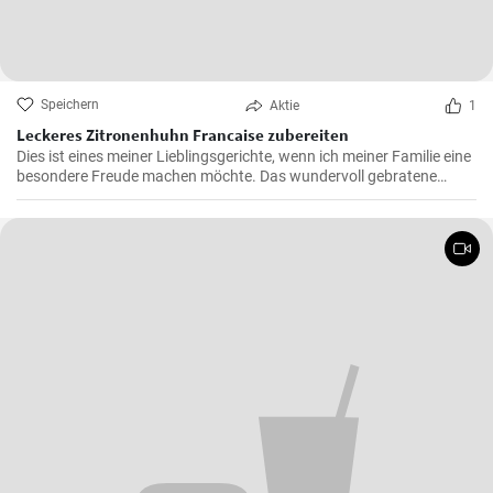
Speichern
Aktie
1
Leckeres Zitronenhuhn Francaise zubereiten
Dies ist eines meiner Lieblingsgerichte, wenn ich meiner Familie eine
besondere Freude machen möchte. Das wundervoll gebratene
Hähnchen, mariniert in cremigem Eierteig und überzogen mit einer
zitronigen Sauce, ist immer wieder beeindruckend. Glauben Sie mir,
wenn Sie dieses schmackhafte Chicken Francaise einmal probiert
haben, werden Sie es in Ihre Liste der Lieblingsrezepte aufnehmen.