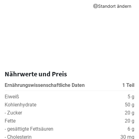
Nährwerte und Preis
Ernährungswissenschaftliche Daten
1 Teil
Eiweiß
5 g
Kohlenhydrate
50 g
- Zucker
20 g
Fette
20 g
- gesättigte Fettsäuren
6 g
- Cholesterin
30 mg