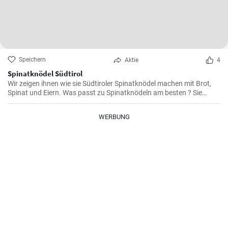
Speichern
Aktie
4
Spinatknödel Südtirol
Wir zeigen ihnen wie sie Südtiroler Spinatknödel machen mit Brot,
Spinat und Eiern. Was passt zu Spinatknödeln am besten ? Sie
werden mit flüssiger Butter übergossen und mit Parmesamkäse
besteut. Ein Gaumenschmaus aus Österreich .
WERBUNG