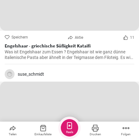
Speichern
Aktie
11
Engelshaar - griechische Süßigkeit Kataifi
Was ist Engelshaar zum Essen ? Engelshaar ist wie ganz dünne
italienische Pasta aber ähnelt in der Teigmasse dem Filoteig. Es wird
im balkanischen Raum für Süßspeisen mit Nüssen und Gewürzen
gefüllt benutzt. Schauen Sie selbst wie es geht !
suse_schmidt
Reels
Teilen
Einkaufsliste
Drucken
Folgen