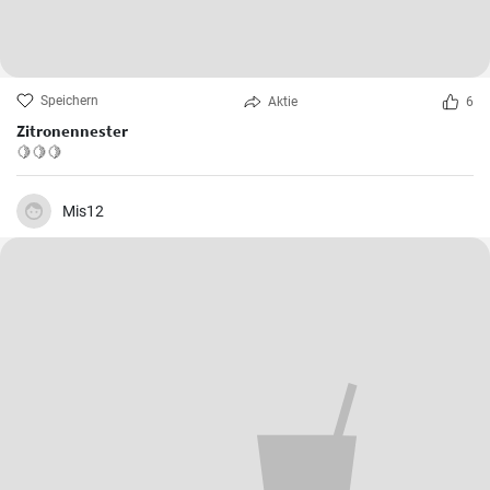
Speichern
Aktie
6
Zitronennester
🍋🍋🍋
Mis12