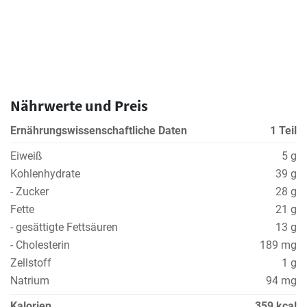
Nährwerte und Preis
Ernährungswissenschaftliche Daten
1 Teil
Eiweiß
5 g
Kohlenhydrate
39 g
- Zucker
28 g
Fette
21 g
- gesättigte Fettsäuren
13 g
- Cholesterin
189 mg
Zellstoff
1 g
Natrium
94 mg
Kalorien
359 kcal