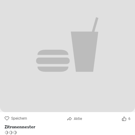
Speichern
Aktie
6
Zitronennester
🍋🍋🍋