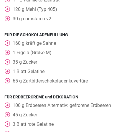
120
g
Mehl (Typ 405)
30
g
cornstarch v2
FÜR DIE SCHOKOLADENFÜLLUNG
160
g
kräftige Sahne
1
Eigelb (Größe M)
35
g
Zucker
1
Blatt Gelatine
65
g
Zartbitterschokoladenkuvertüre
FÜR ERDBEERCREME und DEKORATION
100
g
Erdbeeren Alternativ: gefrorene Erdbeeren
45
g
Zucker
3
Blatt rote Gelatine