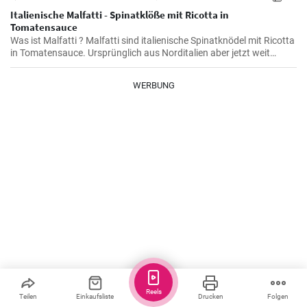
Italienische Malfatti - Spinatklöße mit Ricotta in
Tomatensauce
Was ist Malfatti ? Malfatti sind italienische Spinatknödel mit Ricotta
in Tomatensauce. Ursprünglich aus Norditalien aber jetzt weit
verbreitet in ganz Italien werden die Spinat Ricotta Klöße mit
Parmesan serviert. Malfatti bedeutet unperfekt auf deutsch.
WERBUNG
Greta
Reels
Teilen
Einkaufsliste
Drucken
Folgen