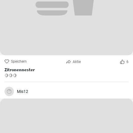
Speichern
Aktie
6
Zitronennester
🍋🍋🍋
Mis12