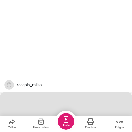
recepty_milka
Reels
Teilen
Einkaufsliste
Drucken
Folgen