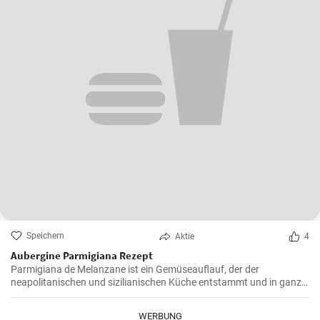
Speichern
Aktie
4
Aubergine Parmigiana Rezept
Parmigiana de Melanzane ist ein Gemüseauflauf, der der
neapolitanischen und sizilianischen Küche entstammt und in ganz
Süditalien verbreitet ist. Melanzane - deutsch sind Auberginen
welche mit Parmesan Käse und Mozzarella überbacken werden.
WERBUNG