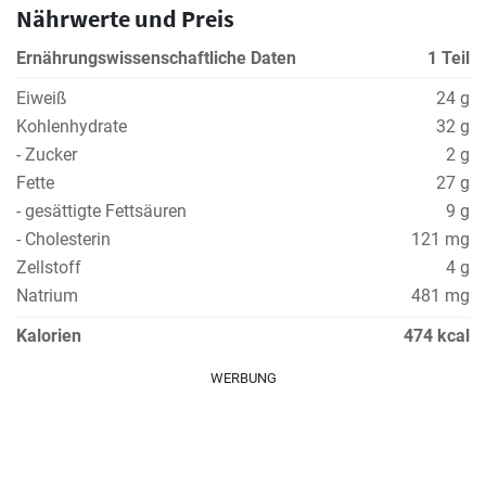
Nährwerte und Preis
Ernährungswissenschaftliche Daten
1 Teil
Eiweiß
24 g
Kohlenhydrate
32 g
- Zucker
2 g
Fette
27 g
- gesättigte Fettsäuren
9 g
- Cholesterin
121 mg
Zellstoff
4 g
Natrium
481 mg
Kalorien
474 kcal
WERBUNG