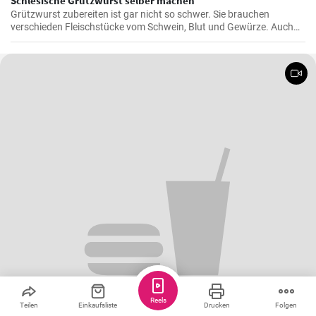
Schlesische Grützwurst selber machen
Grützwurst zubereiten ist gar nicht so schwer. Sie brauchen
verschieden Fleischstücke vom Schwein, Blut und Gewürze. Auch
das klassische DDR Gericht Tote Oma wird mit Grützwurst
zubereitet. Die Grütze (aus Getreide) bindet die Wurst .
Reels
Teilen
Einkaufsliste
Drucken
Folgen