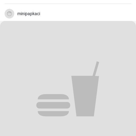
zusammen gekocht und als vegetarische Hauptspeise zu Brot oder
Fetakäse genossen. Schnell und einfach zubereitet.
minipapkaci