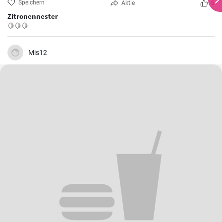
Speichern
Aktie
6
Zitronennester
🍋🍋🍋
Mis12