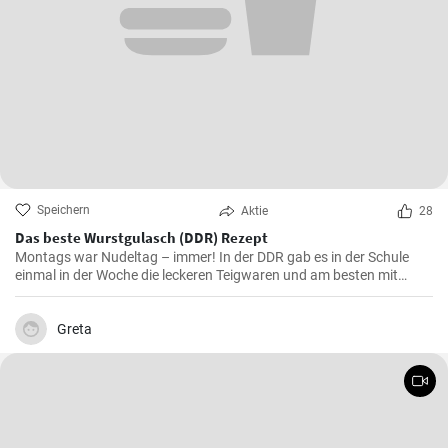
Speichern
Aktie
28
Das beste Wurstgulasch (DDR) Rezept
Montags war Nudeltag – immer! In der DDR gab es in der Schule
einmal in der Woche die leckeren Teigwaren und am besten mit
Wurstgulasch .Das Gulasch mit Paprika und Würstchen ist sehr
sättigend und lecker auch als Familienessen - ausprobieren lohnt .
Greta