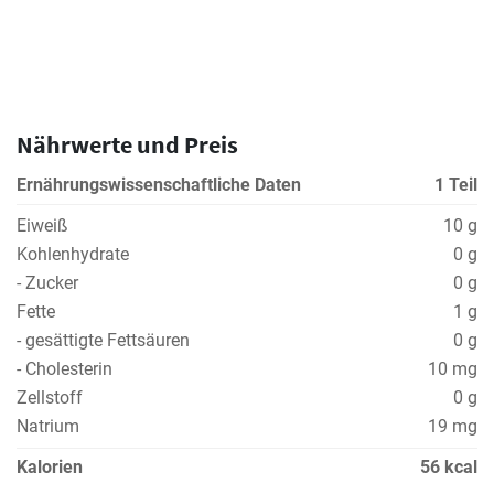
Nährwerte und Preis
Ernährungswissenschaftliche Daten
1 Teil
Eiweiß
10 g
Kohlenhydrate
0 g
- Zucker
0 g
Fette
1 g
- gesättigte Fettsäuren
0 g
- Cholesterin
10 mg
Zellstoff
0 g
Natrium
19 mg
Kalorien
56 kcal