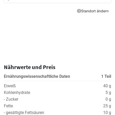
Nährwerte und Preis
Ernährungswissenschaftliche Daten
1 Teil
Eiweiß
40 g
Kohlenhydrate
5 g
- Zucker
0 g
Fette
25 g
- gesättigte Fettsäuren
10 g