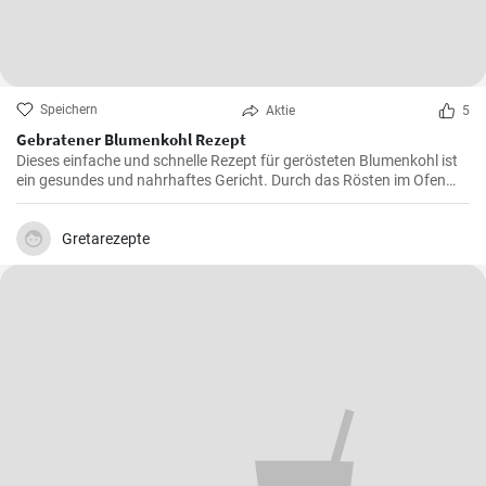
Speichern
Aktie
5
Gebratener Blumenkohl Rezept
Dieses einfache und schnelle Rezept für gerösteten Blumenkohl ist
ein gesundes und nahrhaftes Gericht. Durch das Rösten im Ofen
erhält der Blumenkohl einen wunderbar süßen und nussigen
Geschmack. Servieren Sie ihn als Beilage oder als Hauptgericht.
Gretarezepte