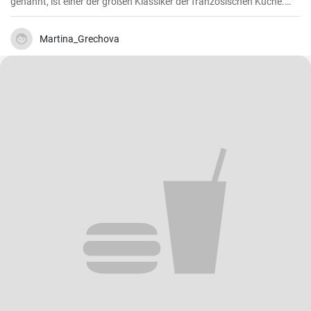
genannt, ist einer der großen Klassiker der französischen Küche.
Das Rezept stammt aus dem Burgund, der Heimat des berühmten
gleichnamigen Rotweins, wo das Rindfleisch langsam gegart wird.
Martina_Grechova