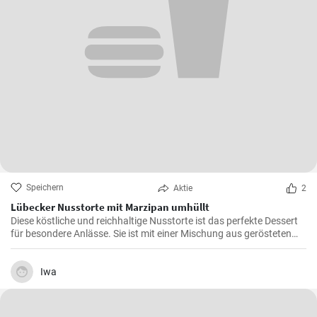
Speichern
Aktie
2
Lübecker Nusstorte mit Marzipan umhüllt
Diese köstliche und reichhaltige Nusstorte ist das perfekte Dessert
für besondere Anlässe. Sie ist mit einer Mischung aus gerösteten
Nüssen und einer cremigen Füllung gefüllt, die von einer knackigen
Schicht Marzipan umhüllt wird.
Iwa