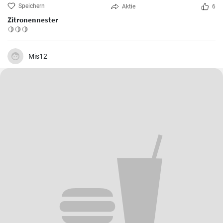
Speichern
Aktie
6
Zitronennester
🍋🍋🍋
Mis12