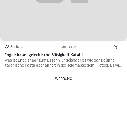
Speichern
Aktie
11
Engelshaar - griechische Süßigkeit Kataifi
Was ist Engelshaar zum Essen ? Engelshaar ist wie ganz dünne
italienische Pasta aber ähnelt in der Teigmasse dem Filoteig. Es wird
im balkanischen Raum für Süßspeisen mit Nüssen und Gewürzen
gefüllt benutzt. Schauen Sie selbst wie es geht !
WERBUNG