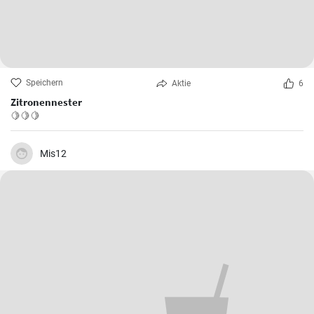
Speichern
Aktie
6
Zitronennester
🍋🍋🍋
Mis12