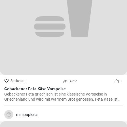
Speichern
Aktie
1
Gebackener Feta Käse Vorspeise
Gebackener Feta griechisch ist eine klassische Vorspeise in
Griechenland und wird mit warmem Brot genossen. Feta Käse ist
aus Schafsmilch und schmeckt pikant aber nicht zu salzig .
Gebackener Feta im Ofen ist besonders köstlich. Probieren sie es
aus.
minipapkaci