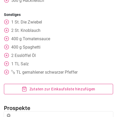
500
g
Hackfleisch
Sonstiges
1
St.
Die Zwiebel
2
St.
Knoblauch
400
g
Tomatensauce
400
g
Spaghetti
2
Esslöffel
Öl
1
TL
Salz
1
TL
gemahlener schwarzer Pfeffer
⁄
2
Zutaten zur Einkaufsliste hinzufügen