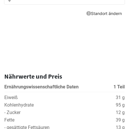
Nährwerte und Preis
Ernährungswissenschaftliche Daten
1 Teil
Eiweiß
31 g
Kohlenhydrate
95 g
- Zucker
12 g
Fette
39 g
- gesättigte Fettsäuren
13 g