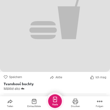
Speichern
Aktie
Ich mag
Tvarohové buchty
Mäkké ako ☁️
Greta
Reels
Teilen
Einkaufsliste
Drucken
Folgen