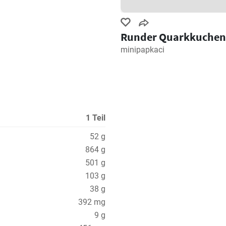
Runder Quarkkuchen
minipapkaci
1 Teil
52 g
864 g
501 g
103 g
38 g
392 mg
9 g