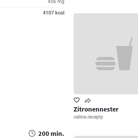
456 mg
4107 kcal
Zitronennester
celine.recepty
200 min.