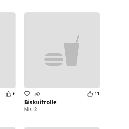
6
11
Biskuitrolle
Mis12