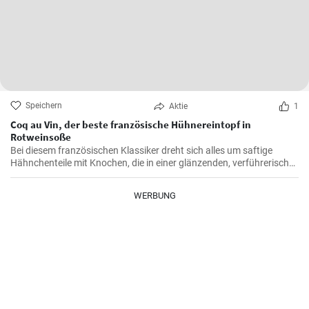
Speichern
Aktie
1
Coq au Vin, der beste französische Hühnereintopf in
Rotweinsoße
Bei diesem französischen Klassiker dreht sich alles um saftige
Hähnchenteile mit Knochen, die in einer glänzenden, verführerisch
dunklen und reichhaltigen Rotweinsauce geschmort werden.
WERBUNG