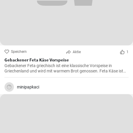
Speichern
Aktie
1
Gebackener Feta Käse Vorspeise
Gebackener Feta griechisch ist eine klassische Vorspeise in
Griechenland und wird mit warmem Brot genossen. Feta Käse ist
aus Schafsmilch und schmeckt pikant aber nicht zu salzig .
Gebackener Feta im Ofen ist besonders köstlich. Probieren sie es
aus.
minipapkaci