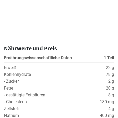
Nährwerte und Preis
Ernährungswissenschaftliche Daten
1 Teil
Eiweiß
22 g
Kohlenhydrate
78 g
- Zucker
2 g
Fette
20 g
- gesättigte Fettsäuren
8 g
- Cholesterin
180 mg
Zellstoff
4 g
Natrium
400 mg