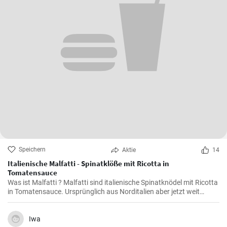
Speichern
Aktie
14
Italienische Malfatti - Spinatklöße mit Ricotta in
Tomatensauce
Was ist Malfatti ? Malfatti sind italienische Spinatknödel mit Ricotta
in Tomatensauce. Ursprünglich aus Norditalien aber jetzt weit
verbreitet in ganz Italien werden die Spinat Ricotta Klöße mit
Parmesan serviert. Malfatti bedeutet unperfekt auf deutsch.
Iwa