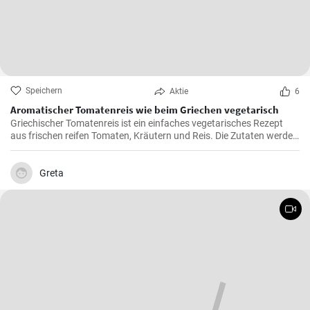
Speichern
Aktie
6
Aromatischer Tomatenreis wie beim Griechen vegetarisch
Griechischer Tomatenreis ist ein einfaches vegetarisches Rezept
aus frischen reifen Tomaten, Kräutern und Reis. Die Zutaten werden
zusammen gekocht und als vegetarische Hauptspeise zu Brot oder
Fetakäse genossen. Schnell und einfach zubereitet.
Greta