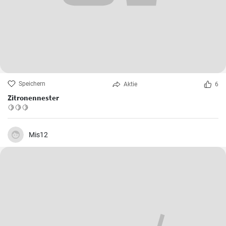
Speichern
Aktie
6
Zitronennester
🍋🍋🍋
Mis12