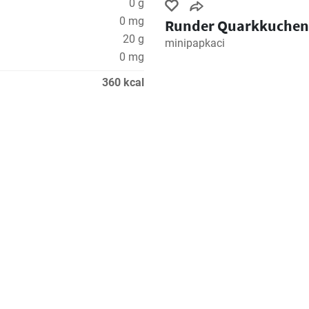
0 g
0 mg
Runder Quarkkuchen
20 g
minipapkaci
0 mg
360 kcal