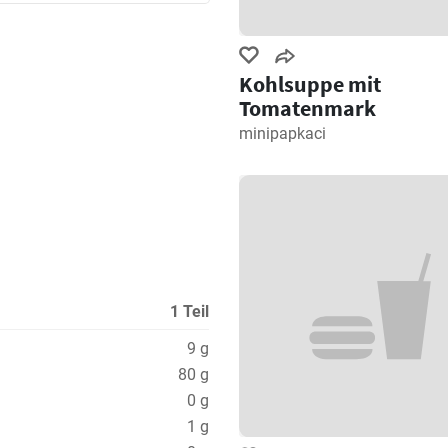
Kohlsuppe mit
Tomatenmark
minipapkaci
1 Teil
9 g
80 g
0 g
1 g