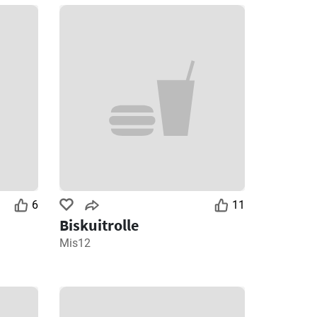
6
11
Biskuitrolle
Mis12