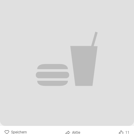
Speichern
Aktie
6
Zitronennester
🍋🍋🍋
Mis12