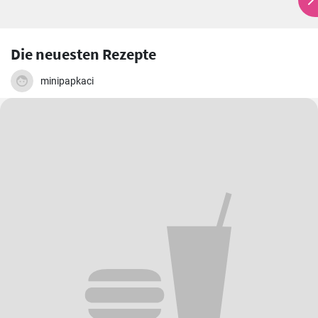
Apfel-Galette
Zimt-Apfel-Donuts
Apfel-Käsekuchen-
Kekse
Die neuesten Rezepte
minipapkaci