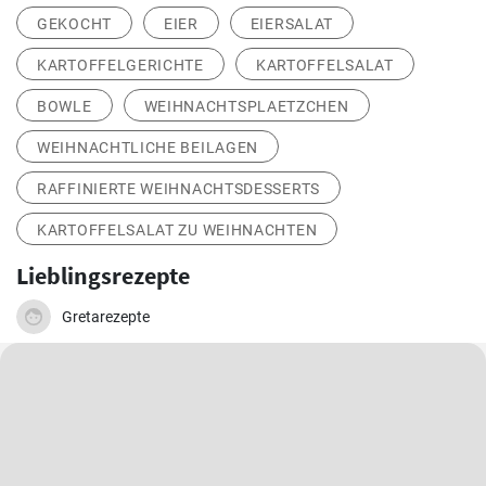
Speichern
Aktie
13
Apfelkuchen mit Nüssen
Der Duft von Äpfeln, Nüssen und Zimt darf im Herbst nicht fehlen.
Backen Sie diesen leckeren Kuchen auch.
MITTAGESSEN
ABENDESSEN
SALATE
GEKOCHT
EIER
EIERSALAT
KARTOFFELGERICHTE
KARTOFFELSALAT
BOWLE
WEIHNACHTSPLAETZCHEN
WEIHNACHTLICHE BEILAGEN
RAFFINIERTE WEIHNACHTSDESSERTS
KARTOFFELSALAT ZU WEIHNACHTEN