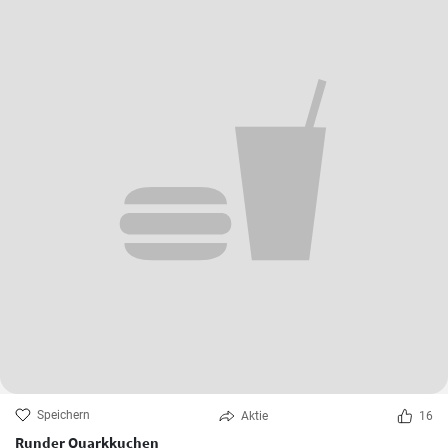
Speichern
Aktie
13
Geschmortes Kalbfleisch mit Gemüse
minipapkaci