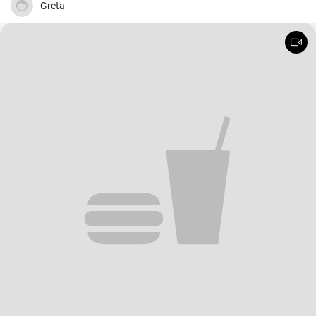
Speichern
Aktie
37
Frank Buschmanns Linsensuppe Original Rezept
Probieren Sie diese herzhafte Linsensuppe nach Frank
Buschmanns Originalrezept nachzukochen. Die deftige Suppe des
Starkochs wird mit Linsen, verschiedenen Gewürzen und
Gemüsesorten zubereitet und mit Würstchenstücken angereichert.
Ein herzhaftes Familien Essen !
Greta