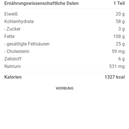
Ernährungswissenschaftliche Daten
1 Teil
Eiweiß
20 g
Kohlenhydrate
58 g
- Zucker
3 g
Fette
108 g
- gesättigte Fettsäuren
25 g
- Cholesterin
59 mg
Zellstoff
6 g
Natrium
531 mg
Kalorien
1327 kcal
WERBUNG