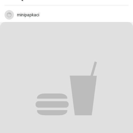
Speichern
Aktie
16
Runder Quarkkuchen
minipapkaci