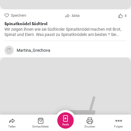
Speichern
Aktie
4
Spinatknödel Südtirol
Wir zeigen ihnen wie sie Südtiroler Spinatknödel machen mit Brot,
Spinat und Eiern. Was passt zu Spinatknödeln am besten ? Sie
werden mit flüssiger Butter übergossen und mit Parmesamkäse
besteut. Ein Gaumenschmaus aus Österreich .
Martina_Grechova
Reels
Teilen
Einkaufsliste
Drucken
Folgen