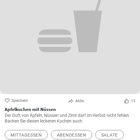
skatulkavkuchyni