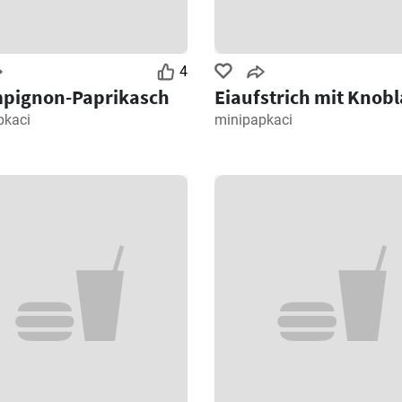
4
pignon-Paprikasch
Eiaufstrich mit Knob
pkaci
minipapkaci