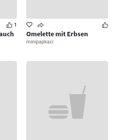
1
lauch
Omelette mit Erbsen
minipapkaci