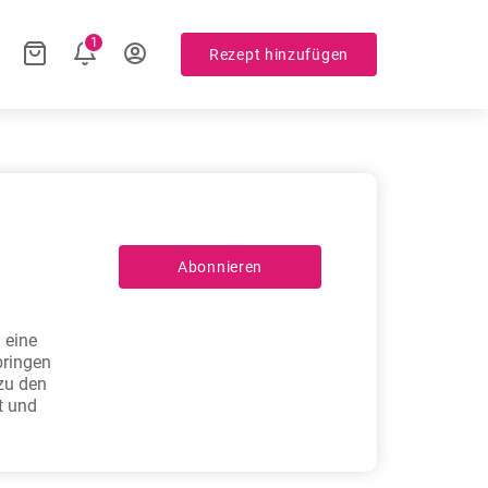
1
Rezept hinzufügen
Abonnieren
 eine
bringen
 zu den
t und