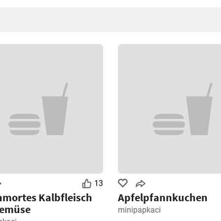
13
mortes Kalbfleisch
Apfelpfannkuchen
Gemüse
minipapkaci