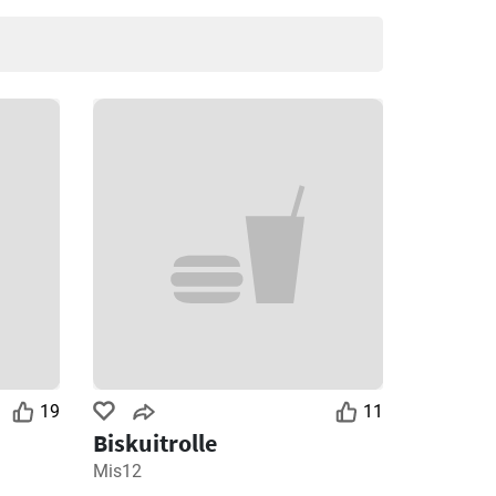
19
11
Biskuitrolle
Mis12