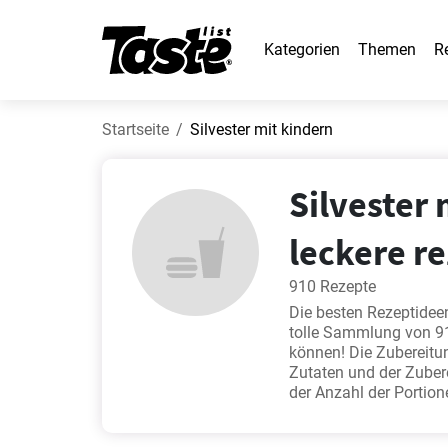
Kategorien
Themen
R
Startseite
Silvester mit kindern
Silvester 
leckere r
910 Rezepte
Die besten Rezeptideen
tolle Sammlung von 91
können! Die Zubereitun
Zutaten und der Zuber
der Anzahl der Portio
Vanillepudding
,
Reibe
beliebtesten Kochrezep