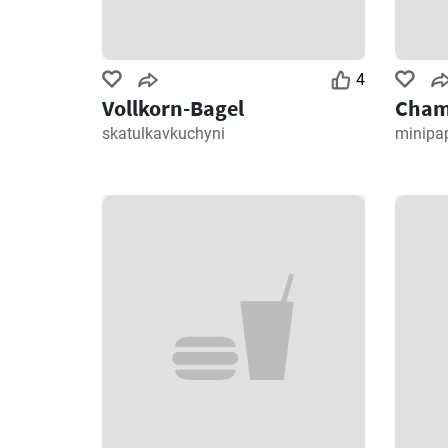
4
Vollkorn-Bagel
Cham
skatulkavkuchyni
minipa