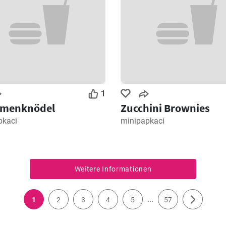
1
umenknödel
Zucchini Brownies
pkaci
minipapkaci
Weitere Informationen
...
1
2
3
4
5
57