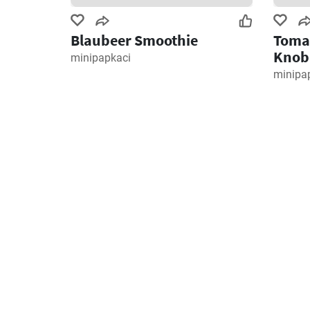
Blaubeer Smoothie
Tomat
Knob
minipapkaci
minipa