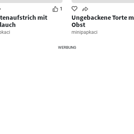
1
enaufstrich mit
Ungebackene Torte m
lauch
Obst
pkaci
minipapkaci
WERBUNG