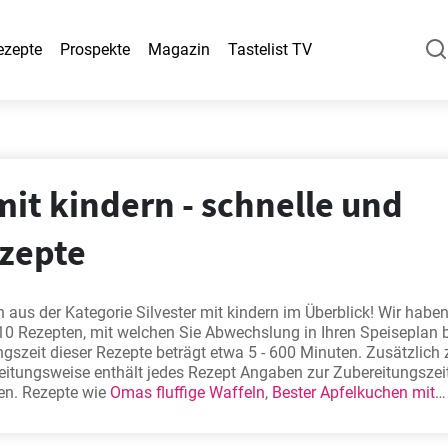
ezepte
Prospekte
Magazin
Tastelist TV
mit kindern - schnelle und
ezepte
 aus der Kategorie Silvester mit kindern im Überblick! Wir haben
0 Rezepten, mit welchen Sie Abwechslung in Ihren Speiseplan 
gszeit dieser Rezepte beträgt etwa 5 - 600 Minuten. Zusätzlich
eitungsweise enthält jedes Rezept Angaben zur Zubereitungszei
nen. Rezepte wie
Omas fluffige Waffeln
,
Bester Apfelkuchen mit
kuchen
,
Blumenkohl mit Käse überbacken
zählen zu unseren
ten. Probieren Sie sie aus - sie werden Ihnen bestimmt gefallen!