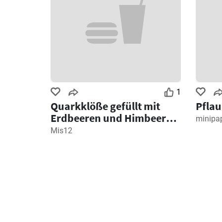
1
Quarkklöße gefüllt mit
Pfla
Erdbeeren und Himbeeren
minipa
mit gerösteten
Mis12
Semmelbröseln und
Erdbeerschaum