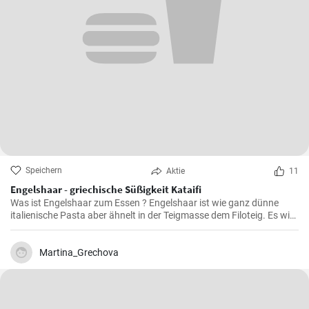
Speichern
Aktie
11
Engelshaar - griechische Süßigkeit Kataifi
Was ist Engelshaar zum Essen ? Engelshaar ist wie ganz dünne
italienische Pasta aber ähnelt in der Teigmasse dem Filoteig. Es wird
im balkanischen Raum für Süßspeisen mit Nüssen und Gewürzen
gefüllt benutzt. Schauen Sie selbst wie es geht !
Martina_Grechova