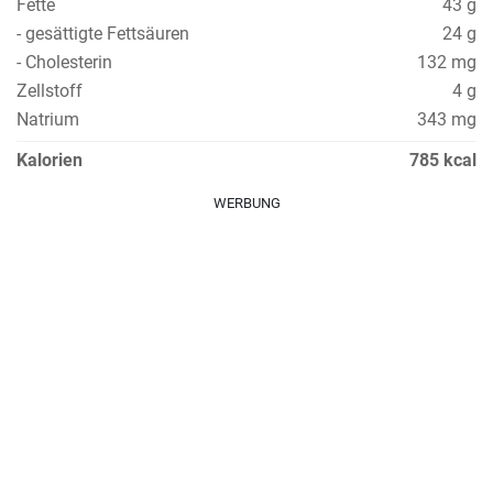
Fette
43 g
- gesättigte Fettsäuren
24 g
- Cholesterin
132 mg
Zellstoff
4 g
Natrium
343 mg
Kalorien
785 kcal
WERBUNG