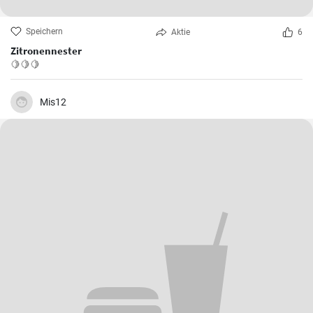
Speichern
Aktie
6
Zitronennester
🍋🍋🍋
Mis12