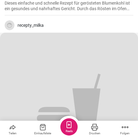
Dieses einfache und schnelle Rezept für gerösteten Blumenkohl ist
ein gesundes und nahrhaftes Gericht. Durch das Rösten im Ofen
erhält der Blumenkohl einen wunderbar süßen und nussigen
Geschmack. Servieren Sie ihn als Beilage oder als Hauptgericht.
recepty_milka
Reels
Teilen
Einkaufsliste
Drucken
Folgen