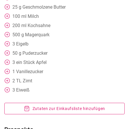
25
g
Geschmolzene Butter
100
ml
Milch
200
ml
Kochsahne
500
g
Magerquark
3
Eigelb
50
g
Puderzucker
3
ein Stück
Apfel
1
Vanillezucker
2
TL
Zimt
3
Eiweiß
Zutaten zur Einkaufsliste hinzufügen