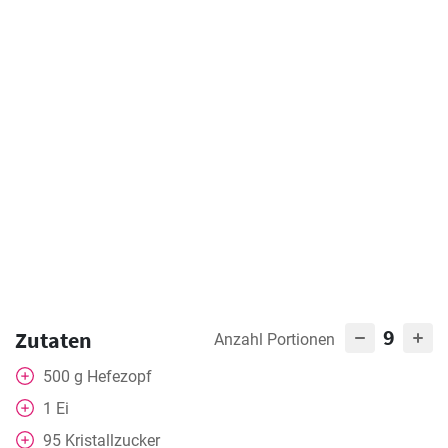
9
Zutaten
Anzahl Portionen
500
g
Hefezopf
1
Ei
95
Kristallzucker