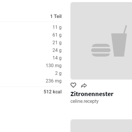
1 Teil
11 g
61 g
21 g
24 g
14 g
130 mg
2 g
236 mg
512 kcal
Zitronennester
celine.recepty