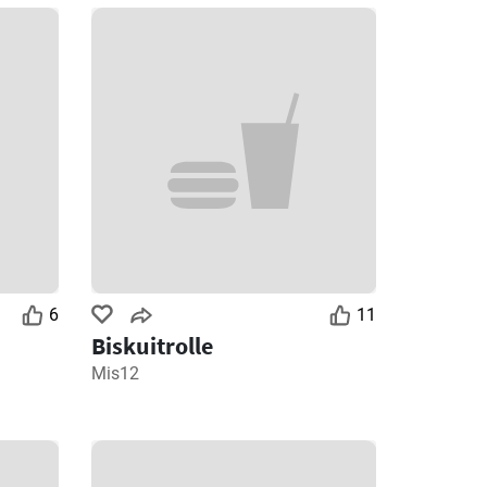
6
11
Biskuitrolle
Mis12