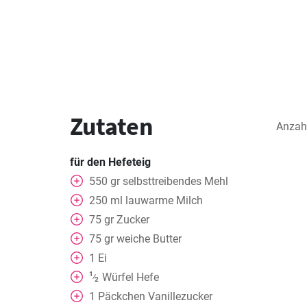
Zutaten
Anzah
für den Hefeteig
550
gr
selbsttreibendes Mehl
250
ml
lauwarme Milch
75
gr
Zucker
75
gr
weiche Butter
1
Ei
1
Würfel Hefe
⁄
2
1
Päckchen Vanillezucker