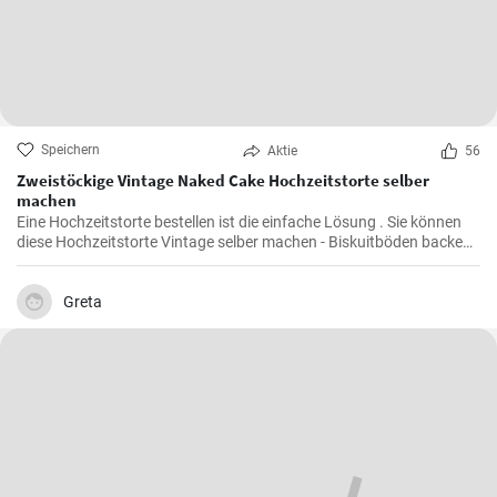
Speichern
Aktie
56
Zweistöckige Vintage Naked Cake Hochzeitstorte selber
machen
Eine Hochzeitstorte bestellen ist die einfache Lösung . Sie können
diese Hochzeitstorte Vintage selber machen - Biskuitböden backen
und mit Mascarpone Quark Creme füllen . Den Abschluß des Naked
Cake bilden viele bunte Beeren und Früchte.
Greta