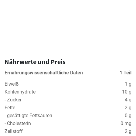
Nährwerte und Preis
Ernährungswissenschaftliche Daten
1 Teil
Eiweiß
1 g
Kohlenhydrate
10 g
- Zucker
4 g
Fette
2 g
- gesättigte Fettsäuren
0 g
- Cholesterin
0 mg
Zellstoff
2 g