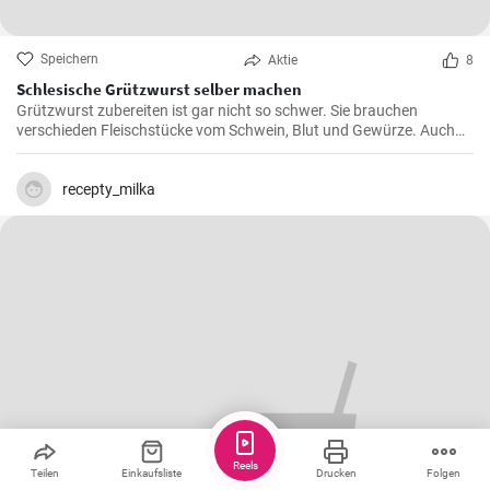
Speichern
Aktie
8
Schlesische Grützwurst selber machen
Grützwurst zubereiten ist gar nicht so schwer. Sie brauchen
verschieden Fleischstücke vom Schwein, Blut und Gewürze. Auch
das klassische DDR Gericht Tote Oma wird mit Grützwurst
zubereitet. Die Grütze (aus Getreide) bindet die Wurst .
recepty_milka
Reels
Teilen
Einkaufsliste
Drucken
Folgen