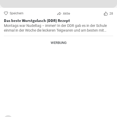
Speichern
Aktie
28
Das beste Wurstgulasch (DDR) Rezept
Montags war Nudeltag – immer! In der DDR gab es in der Schule
einmal in der Woche die leckeren Teigwaren und am besten mit
Wurstgulasch .Das Gulasch mit Paprika und Würstchen ist sehr
sättigend und lecker auch als Familienessen - ausprobieren lohnt .
WERBUNG