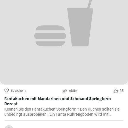
Speichern
Aktie
35
Fantakuchen mit Mandarinen und Schmand Springform
Rezept
Kennen Sie den Fantakuchen Springform ? Den Kuchen sollten sie
unbedingt ausprobieren . Ein Fanta Rührteigboden wird mit
Mandarinen und einer Schmand Sahne Füllung belegt. Fruchtig ,
cremig und lecker für alle Gäste groß und klein.