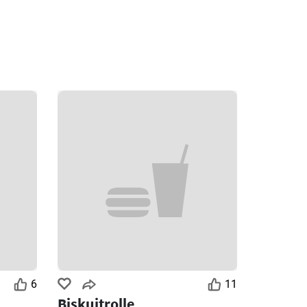
6
11
Biskuitrolle