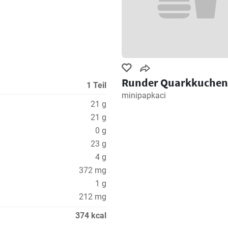
Runder Quarkkuchen
1 Teil
minipapkaci
21 g
21 g
0 g
23 g
4 g
372 mg
1 g
212 mg
374 kcal