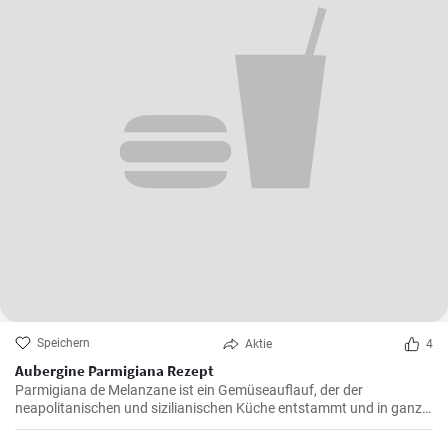
Speichern
Aktie
4
Aubergine Parmigiana Rezept
Parmigiana de Melanzane ist ein Gemüseauflauf, der der
neapolitanischen und sizilianischen Küche entstammt und in ganz
Süditalien verbreitet ist. Melanzane - deutsch sind Auberginen
welche mit Parmesan Käse und Mozzarella überbacken werden.