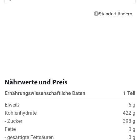
Nährwerte und Preis
Ernährungswissenschaftliche Daten
1 Teil
Eiweiß
6 g
Kohlenhydrate
422 g
- Zucker
398 g
Fette
0 g
- gesättigte Fettsäuren
0 g