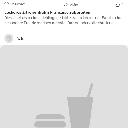
Speichern
Aktie
1
Leckeres Zitronenhuhn Francaise zubereiten
Dies ist eines meiner Lieblingsgerichte, wenn ich meiner Familie eine
besondere Freude machen möchte. Das wundervoll gebratene
Hähnchen, mariniert in cremigem Eierteig und überzogen mit einer
zitronigen Sauce, ist immer wieder beeindruckend. Glauben Sie mir,
wenn Sie dieses schmackhafte Chicken Francaise einmal probiert
Iwa
haben, werden Sie es in Ihre Liste der Lieblingsrezepte aufnehmen.