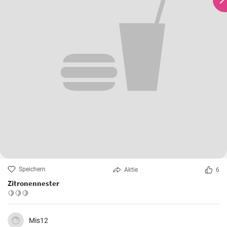
Speichern
Aktie
6
Zitronennester
🍋🍋🍋
Mis12