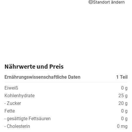
Nährwerte und Preis
Ernährungswissenschaftliche Daten
1 Teil
Eiweiß
0 g
Kohlenhydrate
25 g
- Zucker
20 g
Fette
0 g
- gesättigte Fettsäuren
0 g
- Cholesterin
0 mg