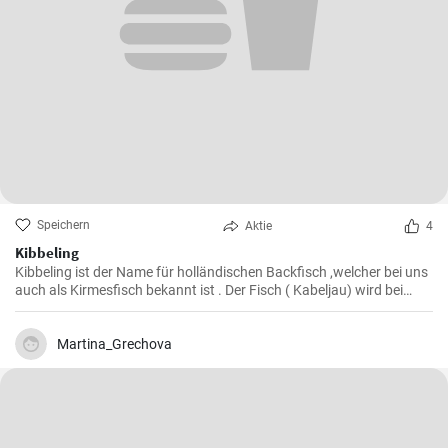
Speichern
Aktie
4
Kibbeling
Kibbeling ist der Name für holländischen Backfisch ,welcher bei uns
auch als Kirmesfisch bekannt ist . Der Fisch ( Kabeljau) wird bei
diesem Rezept in heißem Öl fritiert bis er eine knusprike Kruste hat .
Martina_Grechova