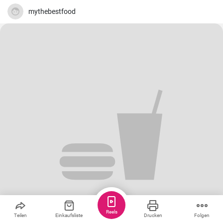
gleichnamigen Rotweins, wo das Rindfleisch langsam gegart wird.
mythebestfood
Reels
Teilen
Einkaufsliste
Drucken
Folgen