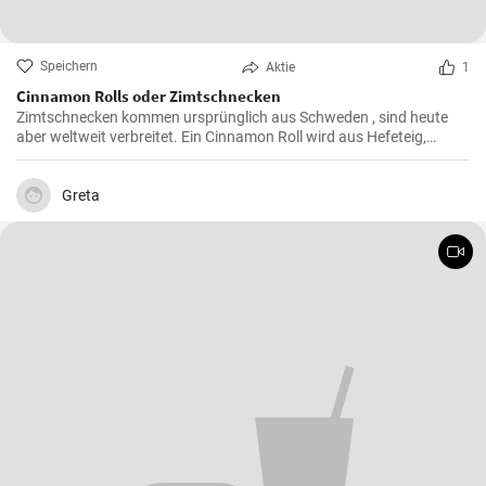
Speichern
Aktie
1
Cinnamon Rolls oder Zimtschnecken
Zimtschnecken kommen ursprünglich aus Schweden , sind heute
aber weltweit verbreitet. Ein Cinnamon Roll wird aus Hefeteig,
Butter, Zimt und Zucker zubereitet . Ihre Kinder und Kaffeegäste
werden es lieben.
Greta