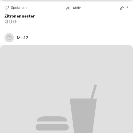
Speichern
Aktie
6
Zitronennester
🍋🍋🍋
Mis12