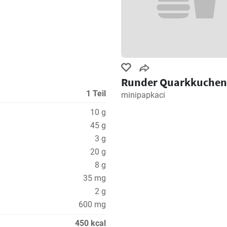
Runder Quarkkuchen
1 Teil
minipapkaci
10 g
45 g
3 g
20 g
8 g
35 mg
2 g
600 mg
450 kcal