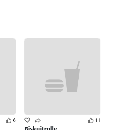
6
11
Biskuitrolle