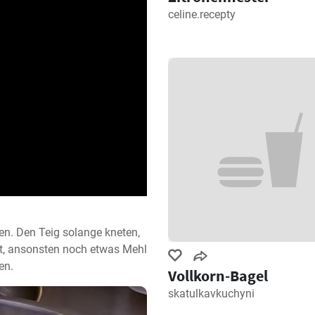
celine.recepty
en. Den Teig solange kneten, 
t, ansonsten noch etwas Mehl 
en.
Vollkorn-Bagel
skatulkavkuchyni