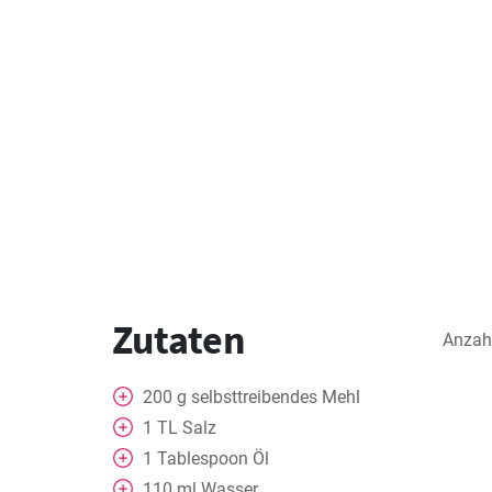
Zutaten
Anzah
200
g
selbsttreibendes Mehl
1
TL
Salz
1
Tablespoon
Öl
110
ml
Wasser