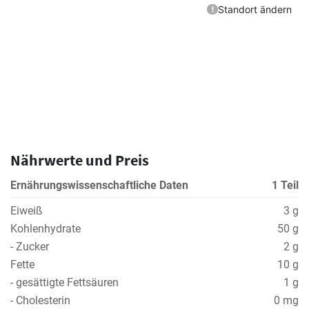
Nährwerte und Preis
Ernährungswissenschaftliche Daten
1 Teil
Eiweiß
3 g
Kohlenhydrate
50 g
- Zucker
2 g
Fette
10 g
- gesättigte Fettsäuren
1 g
- Cholesterin
0 mg