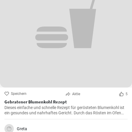
Speichern
Aktie
5
Gebratener Blumenkohl Rezept
Dieses einfache und schnelle Rezept für gerösteten Blumenkohl ist
ein gesundes und nahrhaftes Gericht. Durch das Rösten im Ofen
erhält der Blumenkohl einen wunderbar süßen und nussigen
Geschmack. Servieren Sie ihn als Beilage oder als Hauptgericht.
Greta