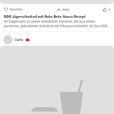
Speichern
Aktie
3
DDR Jägerschnitzel mit Rote-Bete-Sauce Rezept
Im Gegensatz zu seiner westlichen Variante, die aus einem
panierten, gebratenen Schnitzel mit Pilzsauce besteht, ist das DDR-
Jägerschnitzel ein paniertes Jagdwurstschnitzel mit
Tomatensauce. Ein deftiges und schnelles Gericht, das eine
Mahlzeit für die ganze Familie oder Freunde bietet.
Carla