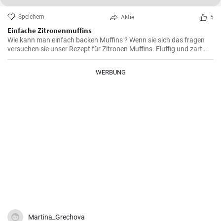
Speichern
Aktie
5
Einfache Zitronenmuffins
Wie kann man einfach backen Muffins ? Wenn sie sich das fragen
versuchen sie unser Rezept für Zitronen Muffins. Fluffig und zart
voller Zitronenaroma zergehen sie auf der Zunge - Ihre Kinder und
Gäste werden sie lieben .
WERBUNG
Martina_Grechova