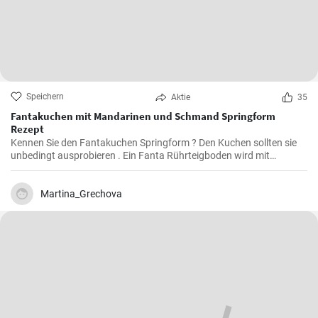
Speichern
Aktie
35
Fantakuchen mit Mandarinen und Schmand Springform
Rezept
Kennen Sie den Fantakuchen Springform ? Den Kuchen sollten sie
unbedingt ausprobieren . Ein Fanta Rührteigboden wird mit
Mandarinen und einer Schmand Sahne Füllung belegt. Fruchtig ,
cremig und lecker für alle Gäste groß und klein.
Martina_Grechova