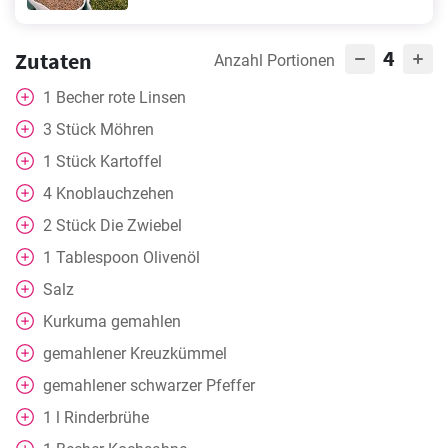
4
Zutaten
Anzahl Portionen
1
Becher
rote Linsen
3
Stück
Möhren
1
Stück
Kartoffel
4
Knoblauchzehen
2
Stück
Die Zwiebel
1
Tablespoon
Olivenöl
Salz
Kurkuma gemahlen
gemahlener Kreuzkümmel
gemahlener schwarzer Pfeffer
1
l
Rinderbrühe