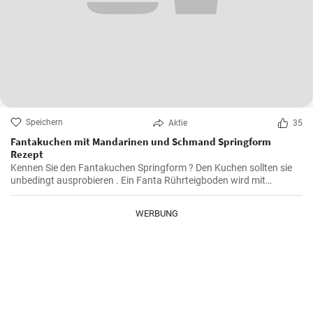
Speichern
Aktie
35
Fantakuchen mit Mandarinen und Schmand Springform
Rezept
Kennen Sie den Fantakuchen Springform ? Den Kuchen sollten sie
unbedingt ausprobieren . Ein Fanta Rührteigboden wird mit
Mandarinen und einer Schmand Sahne Füllung belegt. Fruchtig ,
cremig und lecker für alle Gäste groß und klein.
WERBUNG