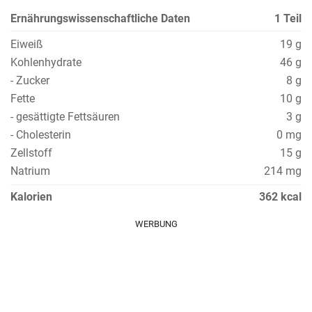
Ernährungswissenschaftliche Daten
1 Teil
Eiweiß
19 g
Kohlenhydrate
46 g
- Zucker
8 g
Fette
10 g
- gesättigte Fettsäuren
3 g
- Cholesterin
0 mg
Zellstoff
15 g
Natrium
214 mg
Kalorien
362 kcal
WERBUNG