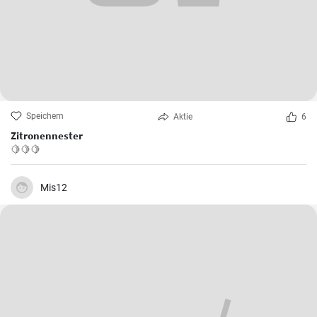
Speichern
Aktie
6
Zitronennester
🍋🍋🍋
Mis12