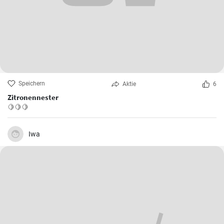
Speichern
Aktie
6
Zitronennester
🍋🍋🍋
Iwa