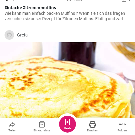
Einfache Zitronenmuffins
Wie kann man einfach backen Muffins ? Wenn sie sich das fragen
versuchen sie unser Rezept für Zitronen Muffins. Fluffig und zart
voller Zitronenaroma zergehen sie auf der Zunge - Ihre Kinder und
Gäste werden sie lieben .
Greta
Reels
Teilen
Einkaufsliste
Drucken
Folgen