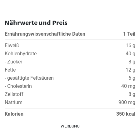
Nährwerte und Preis
Ernährungswissenschaftliche Daten
1 Teil
Eiweiß
16 g
Kohlenhydrate
40 g
- Zucker
8 g
Fette
12 g
- gesättigte Fettsäuren
6 g
- Cholesterin
40 mg
Zellstoff
8 g
Natrium
900 mg
Kalorien
350 kcal
WERBUNG