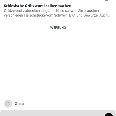
Schlesische Grützwurst selber machen
Grützwurst zubereiten ist gar nicht so schwer. Sie brauchen
verschieden Fleischstücke vom Schwein, Blut und Gewürze. Auch
das klassische DDR Gericht Tote Oma wird mit Grützwurst
zubereitet. Die Grütze (aus Getreide) bindet die Wurst .
WERBUNG
Greta