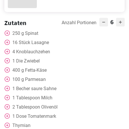
6
Zutaten
Anzahl Portionen
250
g
Spinat
16
Stück
Lasagne
4
Knoblauchzehen
1
Die Zwiebel
400
g
Fetta-Käse
100
g
Parmesan
1
Becher
saure Sahne
1
Tablespoon
Milch
2
Tablespoon
Olivenöl
1
Dose
Tomatenmark
Thymian