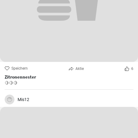
Speichern
Aktie
6
Zitronennester
🍋🍋🍋
Mis12