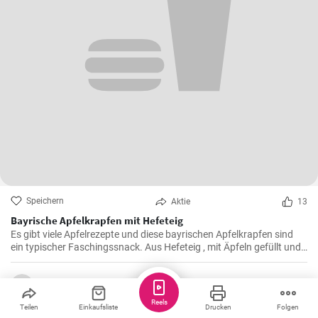
Speichern
Aktie
13
Bayrische Apfelkrapfen mit Hefeteig
Es gibt viele Apfelrezepte und diese bayrischen Apfelkrapfen sind
ein typischer Faschingssnack. Aus Hefeteig , mit Äpfeln gefüllt und
saftig frittiert werden sie nachher in Zimtzucker gewälzt und frisch
genossen.
Martina_Grechova
Reels
Teilen
Einkaufsliste
Drucken
Folgen