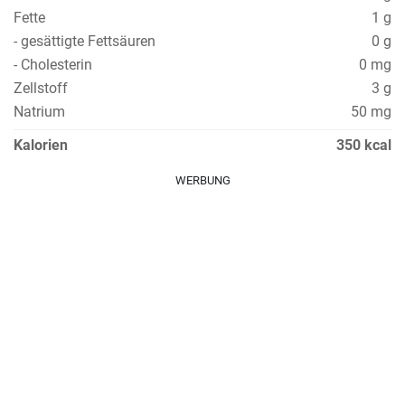
Fette
1 g
- gesättigte Fettsäuren
0 g
- Cholesterin
0 mg
Zellstoff
3 g
Natrium
50 mg
Kalorien
350 kcal
WERBUNG