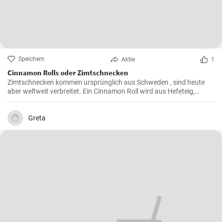
Speichern
Aktie
1
Cinnamon Rolls oder Zimtschnecken
Zimtschnecken kommen ursprünglich aus Schweden , sind heute
aber weltweit verbreitet. Ein Cinnamon Roll wird aus Hefeteig,
Butter, Zimt und Zucker zubereitet . Ihre Kinder und Kaffeegäste
werden es lieben.
Greta