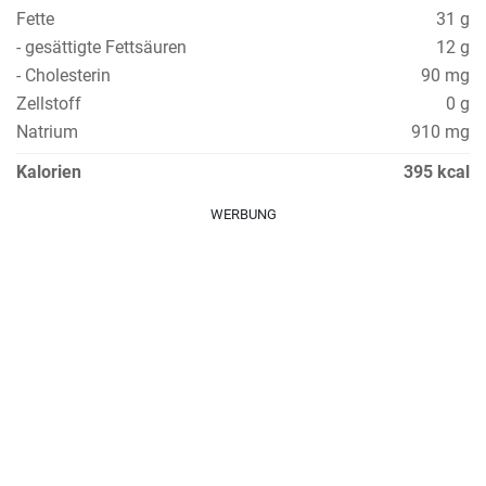
Fette
31 g
- gesättigte Fettsäuren
12 g
- Cholesterin
90 mg
Zellstoff
0 g
Natrium
910 mg
Kalorien
395 kcal
WERBUNG