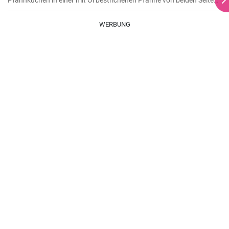
Pfannkuchen in einer mit Öl bestrichenen Pfanne von beiden Seiten
braten.
WERBUNG