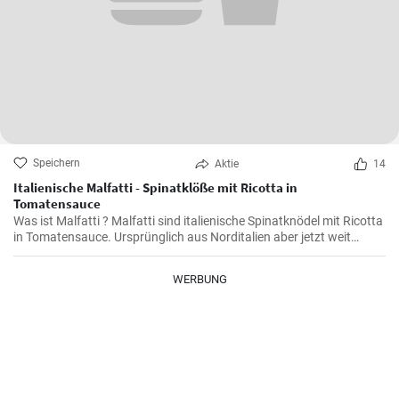
Speichern
Aktie
14
Italienische Malfatti - Spinatklöße mit Ricotta in
Tomatensauce
Was ist Malfatti ? Malfatti sind italienische Spinatknödel mit Ricotta
in Tomatensauce. Ursprünglich aus Norditalien aber jetzt weit
verbreitet in ganz Italien werden die Spinat Ricotta Klöße mit
Parmesan serviert. Malfatti bedeutet unperfekt auf deutsch.
WERBUNG