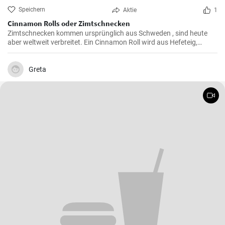
Speichern
Aktie
1
Cinnamon Rolls oder Zimtschnecken
Zimtschnecken kommen ursprünglich aus Schweden , sind heute
aber weltweit verbreitet. Ein Cinnamon Roll wird aus Hefeteig,
Butter, Zimt und Zucker zubereitet . Ihre Kinder und Kaffeegäste
werden es lieben.
Greta