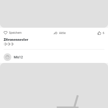
Speichern
Aktie
6
Zitronennester
🍋🍋🍋
Mis12