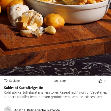
Speichern
Aktie
18
Kohlrabi Kartoffelgratin
Kohlrabi Kartoffelgratin ist ein tolles Rezept nicht nur für Vegetarier,
sondern für alle Liebhaber von gratiniertem Gemüse. Dieses Gericht
ist herrlich sättigend und nicht schwer verdaulich.
Agatha_Kulinarische_Rezepte