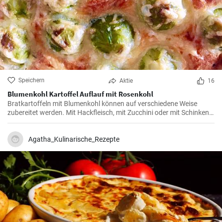
Speichern
Aktie
16
Blumenkohl Kartoffel Auflauf mit Rosenkohl
Bratkartoffeln mit Blumenkohl können auf verschiedene Weise
zubereitet werden. Mit Hackfleisch, mit Zucchini oder mit Schinken.
Wenn Sie dieses Rezept mit Rosenkohl ausprobieren, werden Sie
bestimmt von der angenehmen Geschmackskombination
überrascht sein
Agatha_Kulinarische_Rezepte