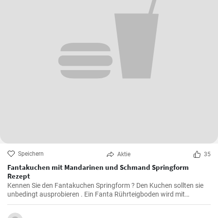
Speichern
Aktie
35
Fantakuchen mit Mandarinen und Schmand Springform
Rezept
Kennen Sie den Fantakuchen Springform ? Den Kuchen sollten sie
unbedingt ausprobieren . Ein Fanta Rührteigboden wird mit
Mandarinen und einer Schmand Sahne Füllung belegt. Fruchtig ,
cremig und lecker für alle Gäste groß und klein.