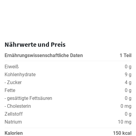
Nährwerte und Preis
Ernährungswissenschaftliche Daten
1 Teil
Eiweiß
0 g
Kohlenhydrate
9 g
- Zucker
4 g
Fette
0 g
- gesättigte Fettsäuren
0 g
- Cholesterin
0 mg
Zellstoff
0 g
Natrium
10 mg
Kalorien
150 kcal