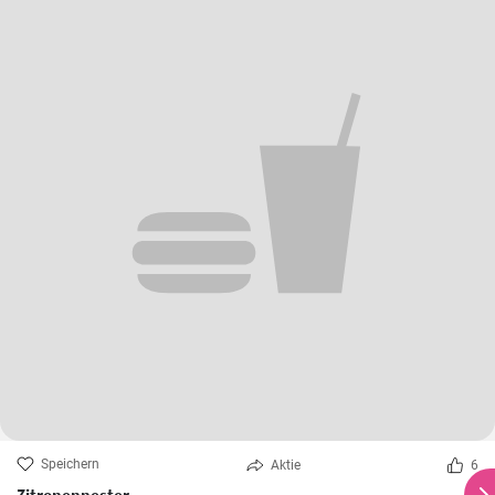
Speichern
Aktie
6
Zitronennester