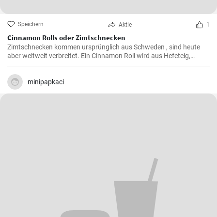
Speichern
Aktie
1
Cinnamon Rolls oder Zimtschnecken
Zimtschnecken kommen ursprünglich aus Schweden , sind heute
aber weltweit verbreitet. Ein Cinnamon Roll wird aus Hefeteig,
Butter, Zimt und Zucker zubereitet . Ihre Kinder und Kaffeegäste
werden es lieben.
minipapkaci