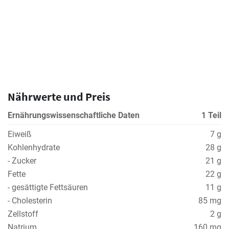
Nährwerte und Preis
Ernährungswissenschaftliche Daten
1 Teil
Eiweiß
7 g
Kohlenhydrate
28 g
- Zucker
21 g
Fette
22 g
- gesättigte Fettsäuren
11 g
- Cholesterin
85 mg
Zellstoff
2 g
Natrium
160 mg