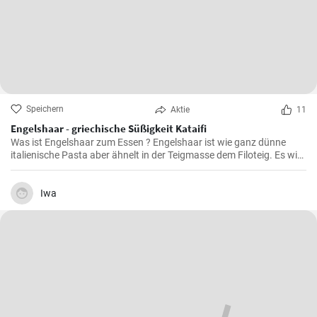
Speichern
Aktie
11
Engelshaar - griechische Süßigkeit Kataifi
Was ist Engelshaar zum Essen ? Engelshaar ist wie ganz dünne
italienische Pasta aber ähnelt in der Teigmasse dem Filoteig. Es wird
im balkanischen Raum für Süßspeisen mit Nüssen und Gewürzen
gefüllt benutzt. Schauen Sie selbst wie es geht !
Iwa