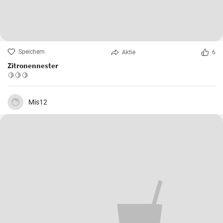
Speichern
Aktie
6
Zitronennester
🍋🍋🍋
Mis12