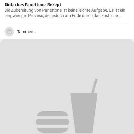
Einfaches Panettone-Rezept
Die Zubereitung von Panettone ist keine leichte Aufgabe. Es ist ein
langwieriger Prozess, der jedoch am Ende durch das köstliche,
weiche und süße Ergebnis belohnt wird. Dieses traditionelle
italienische Brot ist besonders in der Weihnachtszeit beliebt, aber in
meiner Familie ist es eine Ganzjahresleckerei
Tammers