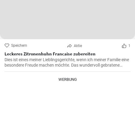
Speichern
Aktie
1
Leckeres Zitronenhuhn Francaise zubereiten
Dies ist eines meiner Lieblingsgerichte, wenn ich meiner Familie eine
besondere Freude machen möchte. Das wundervoll gebratene
Hähnchen, mariniert in cremigem Eierteig und überzogen mit einer
zitronigen Sauce, ist immer wieder beeindruckend. Glauben Sie mir,
WERBUNG
wenn Sie dieses schmackhafte Chicken Francaise einmal probiert
haben, werden Sie es in Ihre Liste der Lieblingsrezepte aufnehmen.