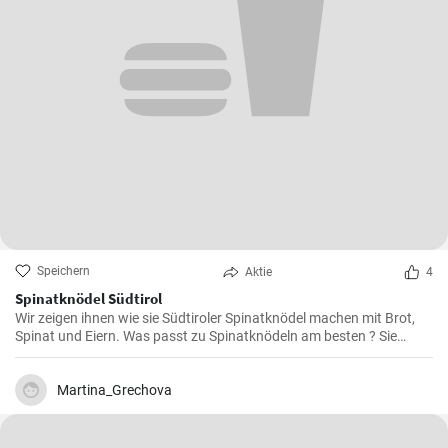
Speichern
Aktie
4
Spinatknödel Südtirol
Wir zeigen ihnen wie sie Südtiroler Spinatknödel machen mit Brot,
Spinat und Eiern. Was passt zu Spinatknödeln am besten ? Sie
werden mit flüssiger Butter übergossen und mit Parmesamkäse
besteut. Ein Gaumenschmaus aus Österreich .
Martina_Grechova