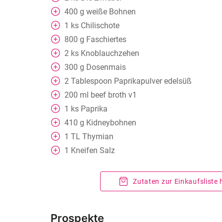
400
g
weiße Bohnen
1
ks
Chilischote
800
g
Faschiertes
2
ks
Knoblauchzehen
300
g
Dosenmais
2
Tablespoon
Paprikapulver edelsüß
200
ml
beef broth v1
1
ks
Paprika
410
g
Kidneybohnen
1
TL
Thymian
1
Kneifen
Salz
Zutaten zur Einkaufsliste