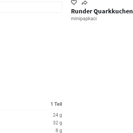
Runder Quarkkuchen
minipapkaci
1 Teil
24 g
32 g
8 g