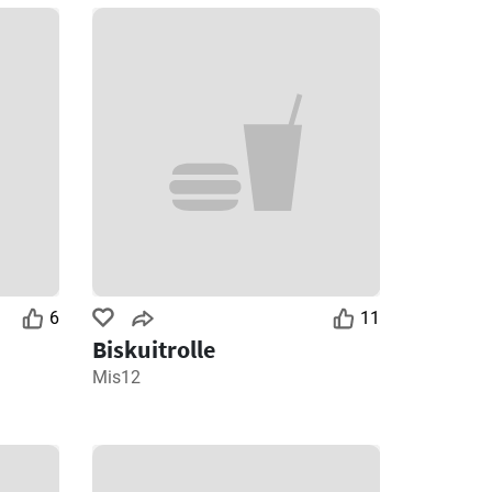
6
11
Biskuitrolle
Mis12