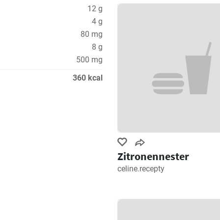
12 g
4 g
80 mg
8 g
500 mg
360 kcal
Zitronennester
celine.recepty