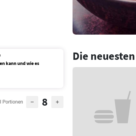
Die neuesten
n
en kann und wie es
8
l Portionen