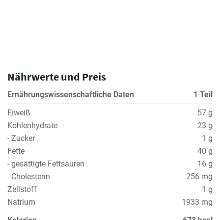
Nährwerte und Preis
Ernährungswissenschaftliche Daten
1 Teil
Eiweiß
57 g
Kohlenhydrate
23 g
- Zucker
1 g
Fette
40 g
- gesättigte Fettsäuren
16 g
- Cholesterin
256 mg
Zellstoff
1 g
Natrium
1933 mg