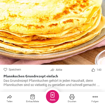
Speichern
Aktie
140
Pfannkuchen Grundrezept einfach
Das Grundrezept Pfannkuchen gehört in jeden Haushalt, denn
Pfannkuchen sind so vielseitig zu genießen und schnell gemacht .
Süß oder herzhaft gefüllt sind die Pfannkuchen mit Milch und Eiern
ein Genuß für groß und klein .
Greta
Reels
Teilen
Einkaufsliste
Drucken
Folgen