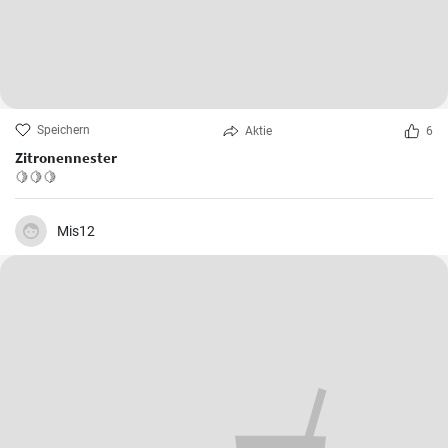
Speichern
Aktie
6
Zitronennester
🍋🍋🍋
Mis12