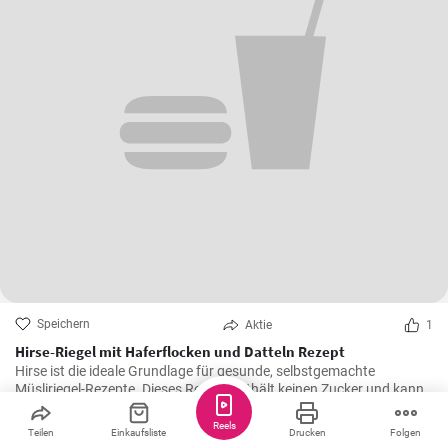
Speichern
Aktie
1
Hirse-Riegel mit Haferflocken und Datteln Rezept
Hirse ist die ideale Grundlage für gesunde, selbstgemachte
Müsliriegel-Rezepte. Dieses Rezept enthält keinen Zucker und kann
auch ohne Kakaopulver zubereitet werden.
Reels
Teilen
Einkaufsliste
Drucken
Folgen
Greta