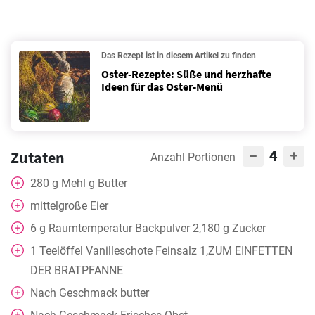
Das Rezept ist in diesem Artikel zu finden
Oster-Rezepte: Süße und herzhafte
Ideen für das Oster-Menü
4
Zutaten
Anzahl Portionen
280
g
Mehl g Butter
mittelgroße Eier
6
g
Raumtemperatur Backpulver 2,180 g Zucker
1
Teelöffel
Vanilleschote Feinsalz 1,ZUM EINFETTEN
DER BRATPFANNE
Nach Geschmack
butter