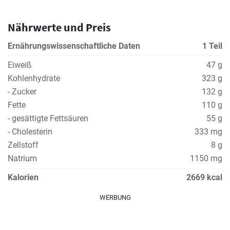
Nährwerte und Preis
Ernährungswissenschaftliche Daten
1 Teil
Eiweiß
47 g
Kohlenhydrate
323 g
- Zucker
132 g
Fette
110 g
- gesättigte Fettsäuren
55 g
- Cholesterin
333 mg
Zellstoff
8 g
Natrium
1150 mg
Kalorien
2669 kcal
WERBUNG