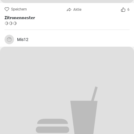
Speichern
Aktie
6
Zitronennester
🍋🍋🍋
Mis12