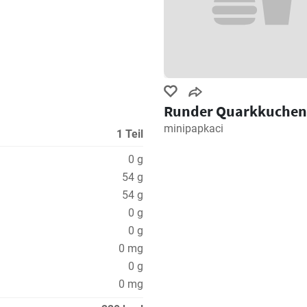
Runder Quarkkuchen
minipapkaci
1 Teil
0 g
54 g
54 g
0 g
0 g
0 mg
0 g
0 mg