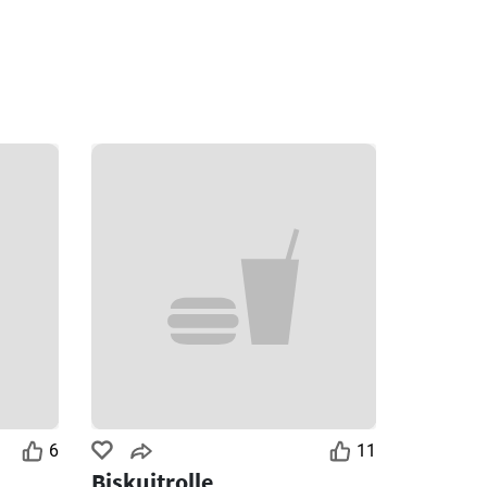
6
11
Biskuitrolle