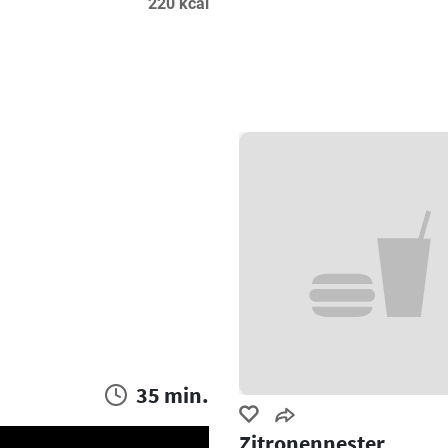
220 kcal
35 min.
Zitronennester