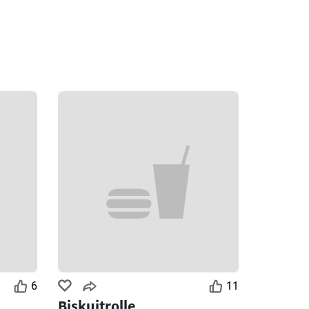
6
11
Biskuitrolle