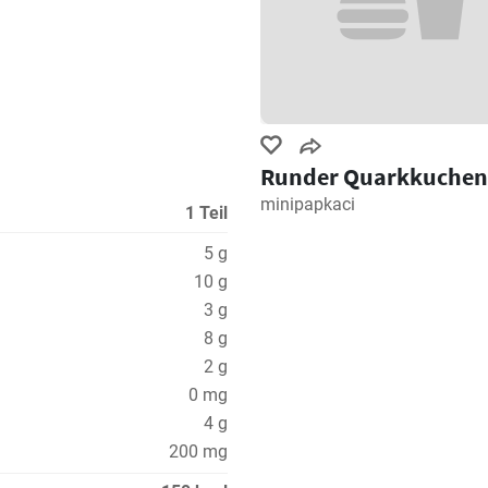
Runder Quarkkuchen
minipapkaci
1 Teil
5 g
10 g
3 g
8 g
2 g
0 mg
4 g
200 mg