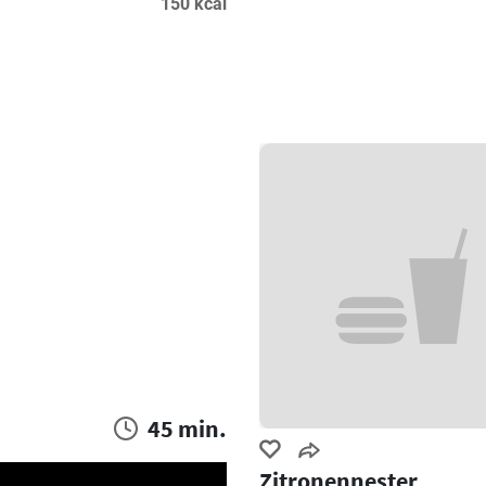
150 kcal
45 min.
Zitronennester