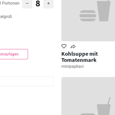
8
l Portionen
telgroß
Kohlsuppe mit
 hinzufügen
Tomatenmark
minipapkaci