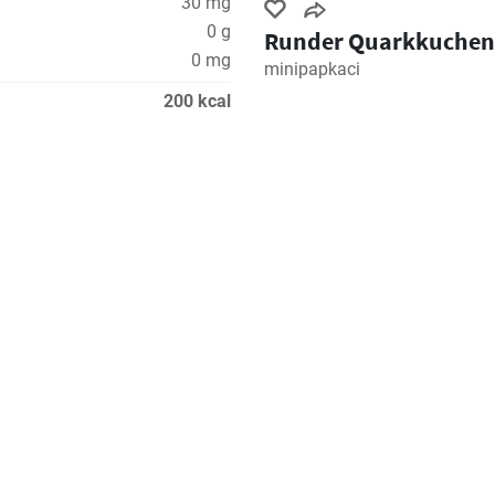
30 mg
0 g
Runder Quarkkuchen
0 mg
minipapkaci
200 kcal