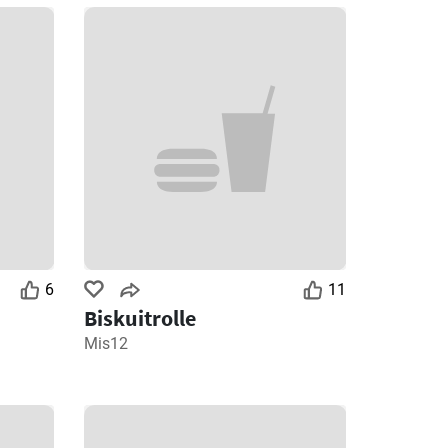
6
11
Biskuitrolle
Mis12