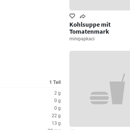
Kohlsuppe mit
Tomatenmark
minipapkaci
1 Teil
2 g
0 g
0 g
22 g
13 g