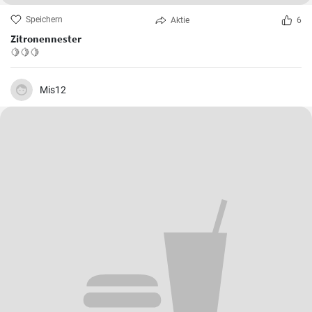
Speichern
Aktie
6
Zitronennester
🍋🍋🍋
Mis12