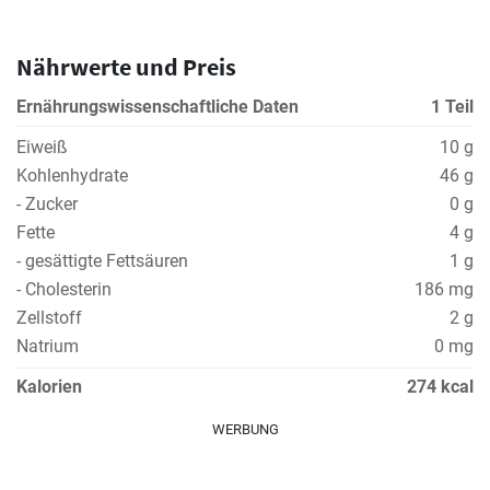
Nährwerte und Preis
Ernährungswissenschaftliche Daten
1 Teil
Eiweiß
10 g
Kohlenhydrate
46 g
- Zucker
0 g
Fette
4 g
- gesättigte Fettsäuren
1 g
- Cholesterin
186 mg
Zellstoff
2 g
Natrium
0 mg
Kalorien
274 kcal
WERBUNG