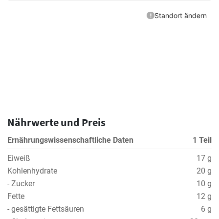
Nährwerte und Preis
Ernährungswissenschaftliche Daten
1 Teil
Eiweiß
17 g
Kohlenhydrate
20 g
- Zucker
10 g
Fette
12 g
- gesättigte Fettsäuren
6 g