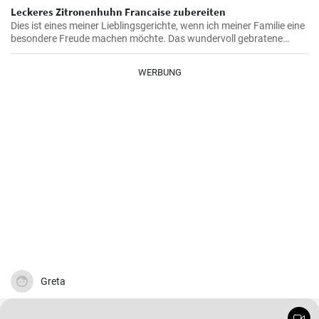
Leckeres Zitronenhuhn Francaise zubereiten
Dies ist eines meiner Lieblingsgerichte, wenn ich meiner Familie eine
besondere Freude machen möchte. Das wundervoll gebratene
Hähnchen, mariniert in cremigem Eierteig und überzogen mit einer
zitronigen Sauce, ist immer wieder beeindruckend. Glauben Sie mir,
WERBUNG
wenn Sie dieses schmackhafte Chicken Francaise einmal probiert
haben, werden Sie es in Ihre Liste der Lieblingsrezepte aufnehmen.
Greta