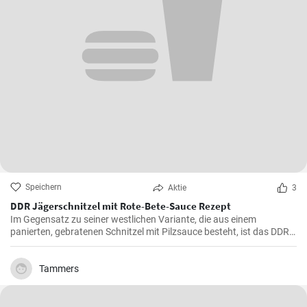
Speichern
Aktie
3
DDR Jägerschnitzel mit Rote-Bete-Sauce Rezept
Im Gegensatz zu seiner westlichen Variante, die aus einem
panierten, gebratenen Schnitzel mit Pilzsauce besteht, ist das DDR-
Jägerschnitzel ein paniertes Jagdwurstschnitzel mit
Tomatensauce. Ein deftiges und schnelles Gericht, das eine
Mahlzeit für die ganze Familie oder Freunde bietet.
Tammers