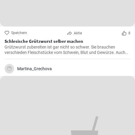
Speichern
Aktie
8
Schlesische Grützwurst selber machen
Grützwurst zubereiten ist gar nicht so schwer. Sie brauchen
verschieden Fleischstücke vom Schwein, Blut und Gewürze. Auch
das klassische DDR Gericht Tote Oma wird mit Grützwurst
zubereitet. Die Grütze (aus Getreide) bindet die Wurst .
Martina_Grechova