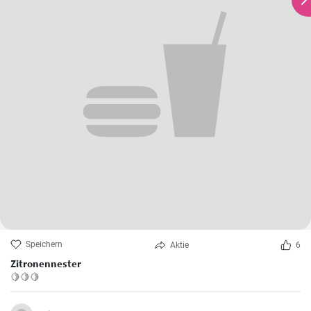
Speichern
Aktie
6
Zitronennester
🍋🍋🍋