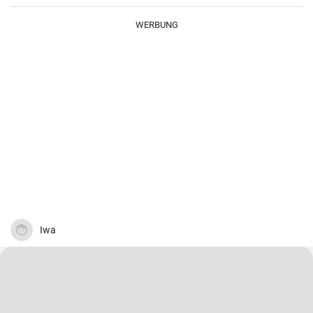
kombiniert mit der Süße des Kuchenteigs ergibt ein harmonisches
Geschmackserlebnis.
WERBUNG
Iwa