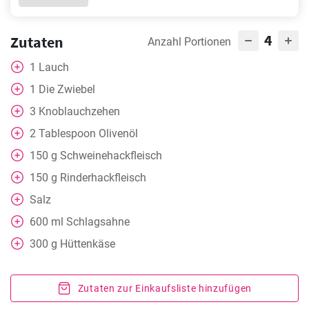
4
Zutaten
Anzahl Portionen
1
Lauch
1
Die Zwiebel
3
Knoblauchzehen
2
Tablespoon
Olivenöl
150
g
Schweinehackfleisch
150
g
Rinderhackfleisch
Salz
600
ml
Schlagsahne
300
g
Hüttenkäse
Zutaten zur Einkaufsliste hinzufügen