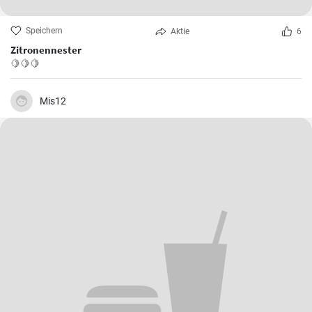
Speichern
Aktie
6
Zitronennester
🍋🍋🍋
Mis12