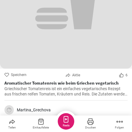
Speichern
Aktie
6
Aromatischer Tomatenreis wie beim Griechen vegetarisch
Griechischer Tomatenreis ist ein einfaches vegetarisches Rezept
aus frischen reifen Tomaten, Kräutern und Reis. Die Zutaten werden
zusammen gekocht und als vegetarische Hauptspeise zu Brot oder
Fetakäse genossen. Schnell und einfach zubereitet.
Martina_Grechova
Reels
Teilen
Einkaufsliste
Drucken
Folgen