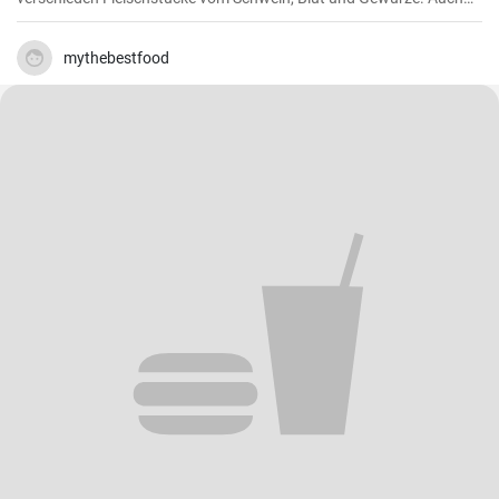
das klassische DDR Gericht Tote Oma wird mit Grützwurst
zubereitet. Die Grütze (aus Getreide) bindet die Wurst .
mythebestfood