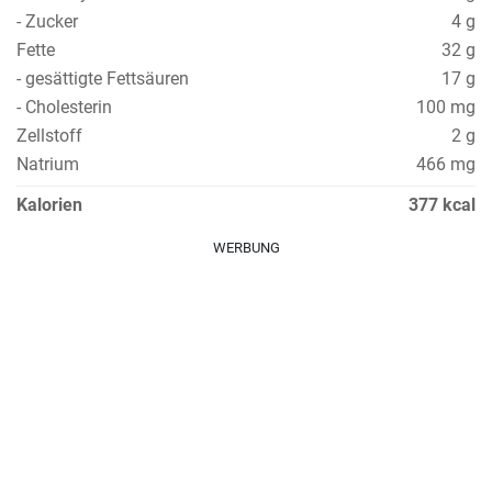
- Zucker
4 g
Fette
32 g
- gesättigte Fettsäuren
17 g
- Cholesterin
100 mg
Zellstoff
2 g
Natrium
466 mg
Kalorien
377 kcal
WERBUNG