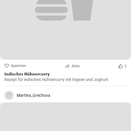
Speichern
Aktie
2
Indisches Hühnercurry
Rezept für indisches Hühnercurry mit Ingwer und Joghurt.
Martina_Grechova