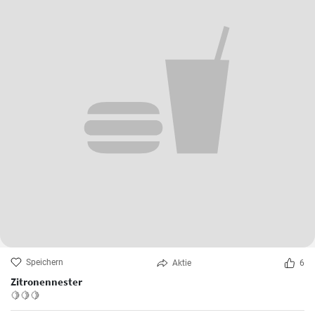
Speichern
Aktie
6
Zitronennester
🍋🍋🍋