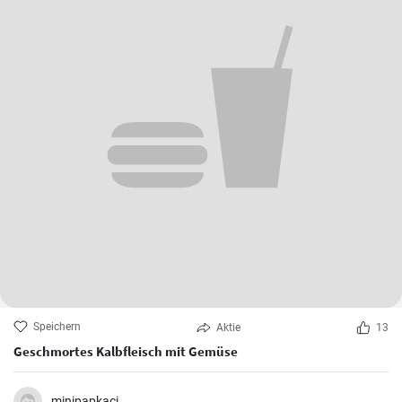
Speichern
Aktie
13
Geschmortes Kalbfleisch mit Gemüse
minipapkaci