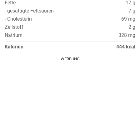
Fette
17 g
- gesättigte Fettsäuren
7 g
- Cholesterin
69 mg
Zellstoff
2 g
Natrium
328 mg
Kalorien
444 kcal
WERBUNG