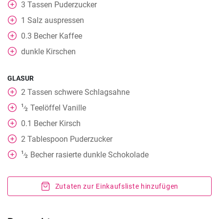
3
Tassen
Puderzucker
1
Salz auspressen
0.3
Becher
Kaffee
dunkle Kirschen
GLASUR
2
Tassen
schwere Schlagsahne
1
Teelöffel
Vanille
⁄
2
0.1
Becher
Kirsch
2
Tablespoon
Puderzucker
1
Becher
rasierte dunkle Schokolade
⁄
2
Zutaten zur Einkaufsliste hinzufügen