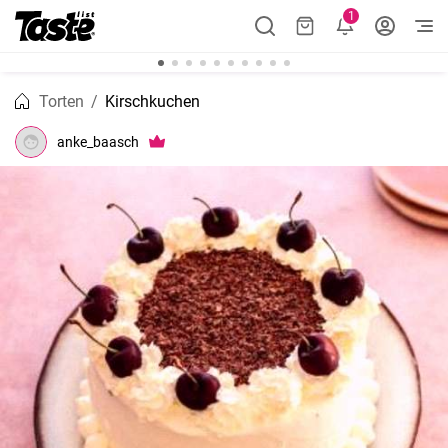
1
Torten
Kirschkuchen
anke_baasch