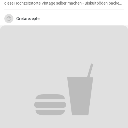
diese Hochzeitstorte Vintage selber machen - Biskuitböden backen
und mit Mascarpone Quark Creme füllen . Den Abschluß des Naked
Cake bilden viele bunte Beeren und Früchte.
Gretarezepte