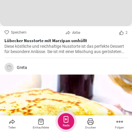
Speichern
Aktie
2
Lübecker Nusstorte mit Marzipan umhüllt
Diese köstliche und reichhaltige Nusstorte ist das perfekte Dessert
für besondere Anlässe. Sie ist mit einer Mischung aus gerösteten
Nüssen und einer cremigen Füllung gefüllt, die von einer knackigen
Schicht Marzipan umhüllt wird.
Greta
Reels
Teilen
Einkaufsliste
Drucken
Folgen