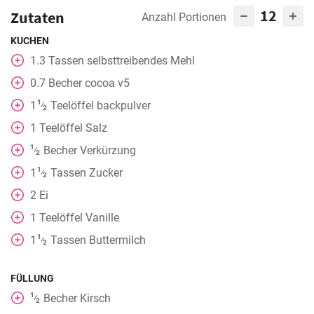
12
Zutaten
Anzahl Portionen
KUCHEN
1.3
Tassen
selbsttreibendes Mehl
0.7
Becher
cocoa v5
1
1
Teelöffel
backpulver
⁄
2
1
Teelöffel
Salz
1
Becher
Verkürzung
⁄
2
1
1
Tassen
Zucker
⁄
2
2
Ei
1
Teelöffel
Vanille
1
1
Tassen
Buttermilch
⁄
2
FÜLLUNG
1
Becher
Kirsch
⁄
2