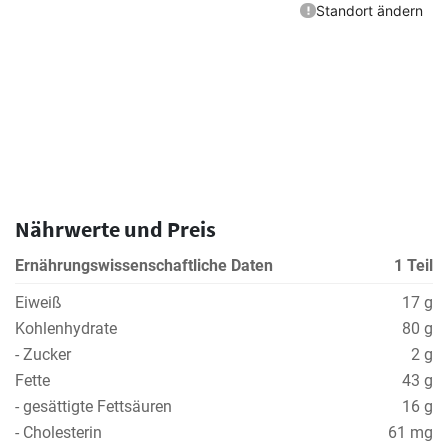
Nährwerte und Preis
Ernährungswissenschaftliche Daten
1 Teil
Eiweiß
17 g
Kohlenhydrate
80 g
- Zucker
2 g
Fette
43 g
- gesättigte Fettsäuren
16 g
- Cholesterin
61 mg