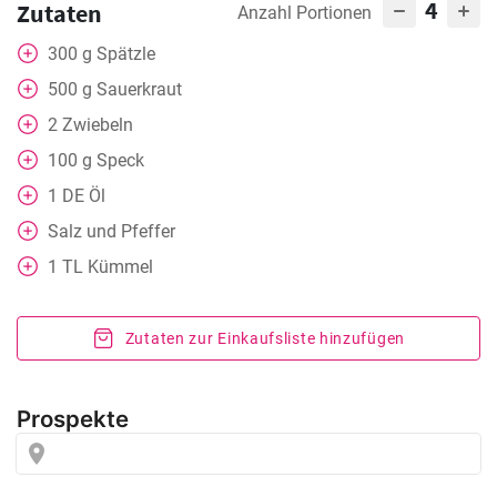
4
Zutaten
Anzahl Portionen
300
g
Spätzle
500
g
Sauerkraut
2
Zwiebeln
100
g
Speck
1
DE
Öl
Salz und Pfeffer
1
TL
Kümmel
Zutaten zur Einkaufsliste hinzufügen