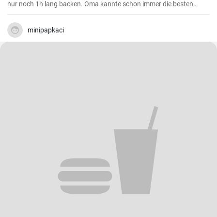
nur noch 1h lang backen. Oma kannte schon immer die besten
Käsekuchen Rezepte für den Kaffeetisch und dieser wird mit Vanille
Puddingpulver stabilisiert.
minipapkaci