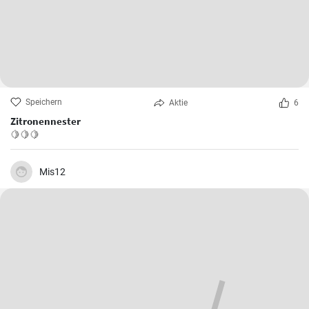
Speichern
Aktie
6
Zitronennester
🍋🍋🍋
Mis12