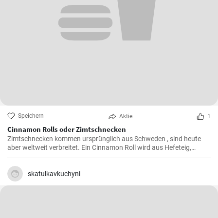
Speichern
Aktie
1
Cinnamon Rolls oder Zimtschnecken
Zimtschnecken kommen ursprünglich aus Schweden , sind heute
aber weltweit verbreitet. Ein Cinnamon Roll wird aus Hefeteig,
Butter, Zimt und Zucker zubereitet . Ihre Kinder und Kaffeegäste
werden es lieben.
skatulkavkuchyni