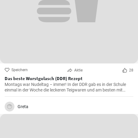
Speichern
Aktie
28
Das beste Wurstgulasch (DDR) Rezept
Montags war Nudeltag – immer! In der DDR gab es in der Schule
einmal in der Woche die leckeren Teigwaren und am besten mit
Wurstgulasch .Das Gulasch mit Paprika und Würstchen ist sehr
sättigend und lecker auch als Familienessen - ausprobieren lohnt .
Greta