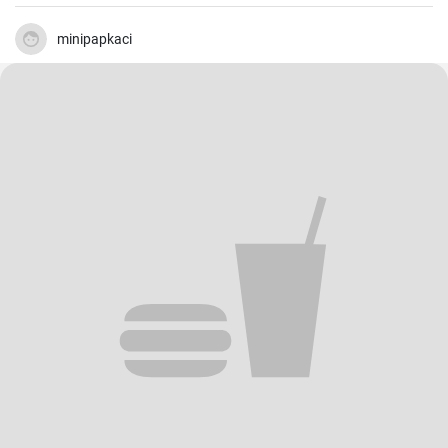
minipapkaci