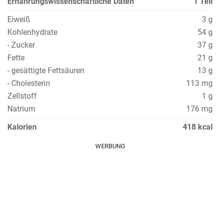
Ernährungswissenschaftliche Daten
1 Teil
Eiweiß
3 g
Kohlenhydrate
54 g
- Zucker
37 g
Fette
21 g
- gesättigte Fettsäuren
13 g
- Cholesterin
113 mg
Zellstoff
1 g
Natrium
176 mg
Kalorien
418 kcal
WERBUNG