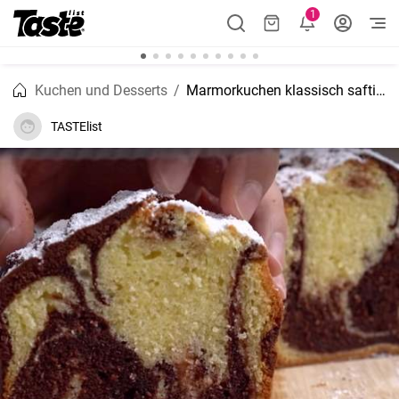
1
Kuchen und Desserts
Marmorkuchen klassisch saftig, einfach und lecker!
TASTElist