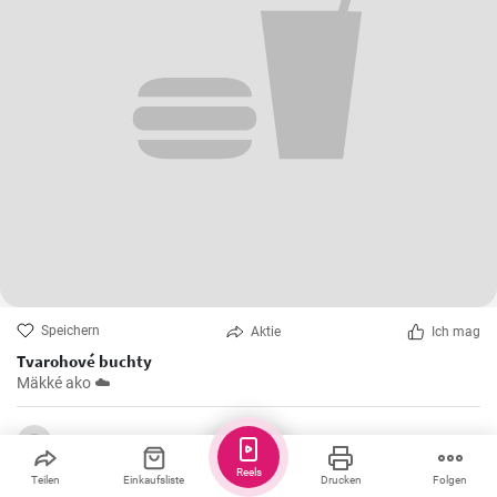
Speichern
Aktie
Ich mag
Tvarohové buchty
Mäkké ako ☁️
Greta
Reels
Teilen
Einkaufsliste
Drucken
Folgen