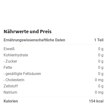
Nährwerte und Preis
Ernährungswissenschaftliche Daten
1 Teil
Eiweiß
0 g
Kohlenhydrate
0 g
- Zucker
0 g
Fette
0 g
- gesättigte Fettsäuren
0 g
- Cholesterin
0 mg
Zellstoff
0 g
Natrium
0 mg
Kalorien
154 kcal