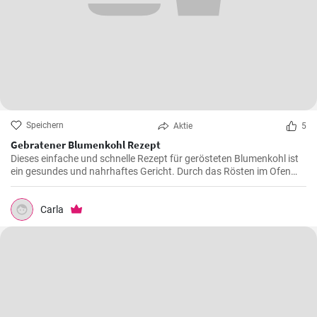
Speichern
Aktie
5
Gebratener Blumenkohl Rezept
Dieses einfache und schnelle Rezept für gerösteten Blumenkohl ist
ein gesundes und nahrhaftes Gericht. Durch das Rösten im Ofen
erhält der Blumenkohl einen wunderbar süßen und nussigen
Geschmack. Servieren Sie ihn als Beilage oder als Hauptgericht.
Carla