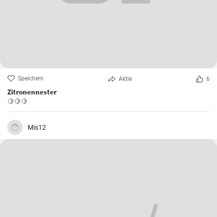
Speichern
Aktie
6
Zitronennester
🍋🍋🍋
Mis12