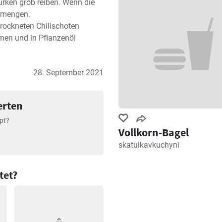
rken grob reiben. Wenn die 
rmengen.

rockneten Chilischoten 
men und in Pflanzenöl 
28. September 2021
erten
pt?
Vollkorn-Bagel
skatulkavkuchyni
tet?