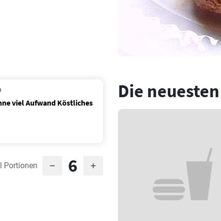
Die neuesten
n
hne viel Aufwand Köstliches
6
l Portionen