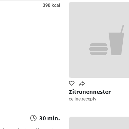
390 kcal
Zitronennester
celine.recepty
30 min.