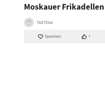
Moskauer Frikadellen
TASTElist
Speichern
1