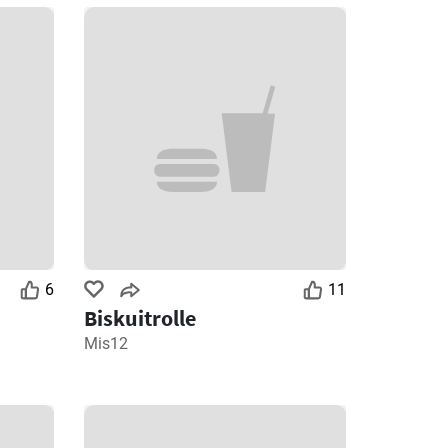
6
11
Biskuitrolle
Mis12