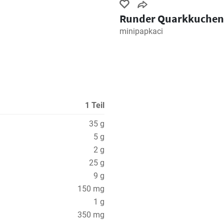
Runder Quarkkuchen
minipapkaci
1 Teil
35 g
5 g
2 g
25 g
9 g
150 mg
1 g
350 mg