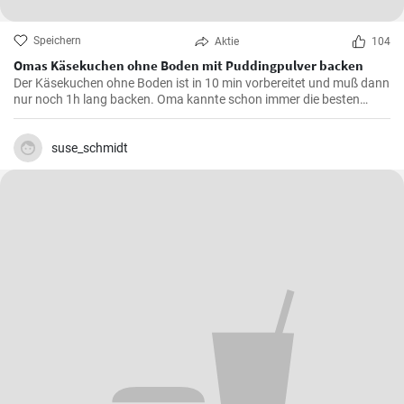
Speichern
Aktie
104
Omas Käsekuchen ohne Boden mit Puddingpulver backen
Der Käsekuchen ohne Boden ist in 10 min vorbereitet und muß dann
nur noch 1h lang backen. Oma kannte schon immer die besten
Käsekuchen Rezepte für den Kaffeetisch und dieser wird mit Vanille
Puddingpulver stabilisiert.
suse_schmidt