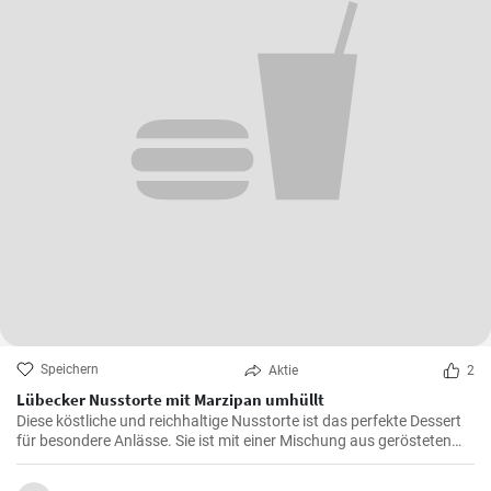
Speichern
Aktie
2
Lübecker Nusstorte mit Marzipan umhüllt
Diese köstliche und reichhaltige Nusstorte ist das perfekte Dessert
für besondere Anlässe. Sie ist mit einer Mischung aus gerösteten
Nüssen und einer cremigen Füllung gefüllt, die von einer knackigen
Schicht Marzipan umhüllt wird.