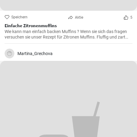
Speichern
Aktie
5
Einfache Zitronenmuffins
Wie kann man einfach backen Muffins ? Wenn sie sich das fragen
versuchen sie unser Rezept für Zitronen Muffins. Fluffig und zart
voller Zitronenaroma zergehen sie auf der Zunge - Ihre Kinder und
Gäste werden sie lieben .
Martina_Grechova