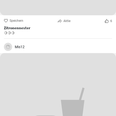
Speichern
Aktie
6
Zitronennester
🍋🍋🍋
Mis12