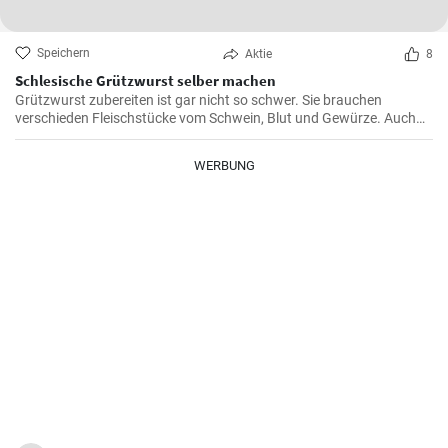
Speichern
Aktie
8
Schlesische Grützwurst selber machen
Grützwurst zubereiten ist gar nicht so schwer. Sie brauchen
verschieden Fleischstücke vom Schwein, Blut und Gewürze. Auch
das klassische DDR Gericht Tote Oma wird mit Grützwurst
zubereitet. Die Grütze (aus Getreide) bindet die Wurst .
WERBUNG