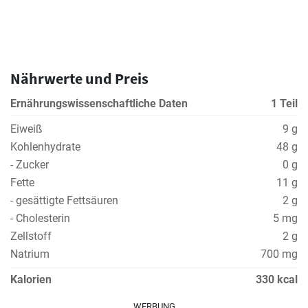
Nährwerte und Preis
Ernährungswissenschaftliche Daten
1 Teil
Eiweiß
9 g
Kohlenhydrate
48 g
- Zucker
0 g
Fette
11 g
- gesättigte Fettsäuren
2 g
- Cholesterin
5 mg
Zellstoff
2 g
Natrium
700 mg
Kalorien
330 kcal
WERBUNG