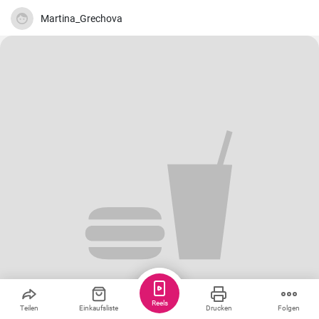
Martina_Grechova
Reels
Teilen
Einkaufsliste
Drucken
Folgen