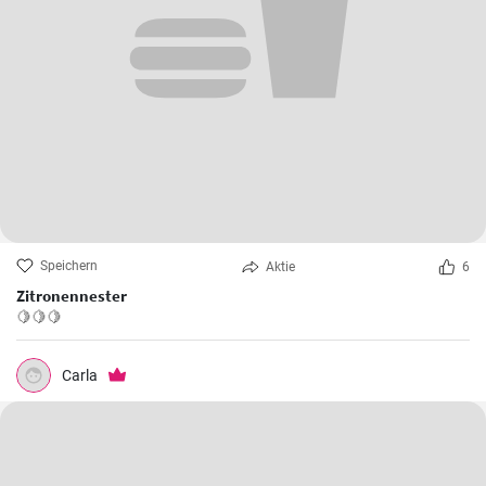
Speichern
Aktie
6
Zitronennester
🍋🍋🍋
Carla