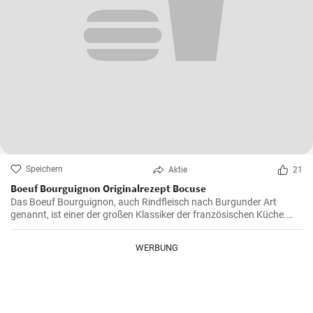
Speichern
Aktie
21
Boeuf Bourguignon Originalrezept Bocuse
Das Boeuf Bourguignon, auch Rindfleisch nach Burgunder Art
genannt, ist einer der großen Klassiker der französischen Küche.
Das Rezept stammt aus dem Burgund, der Heimat des berühmten
gleichnamigen Rotweins, wo das Rindfleisch langsam gegart wird.
WERBUNG