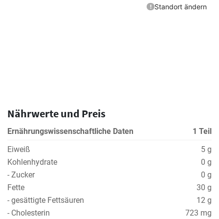
Nährwerte und Preis
Ernährungswissenschaftliche Daten
1 Teil
Eiweiß
5 g
Kohlenhydrate
0 g
- Zucker
0 g
Fette
30 g
- gesättigte Fettsäuren
12 g
- Cholesterin
723 mg