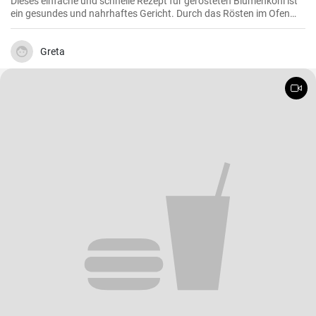
Dieses einfache und schnelle Rezept für gerösteten Blumenkohl ist
ein gesundes und nahrhaftes Gericht. Durch das Rösten im Ofen
erhält der Blumenkohl einen wunderbar süßen und nussigen
Geschmack. Servieren Sie ihn als Beilage oder als Hauptgericht.
Greta