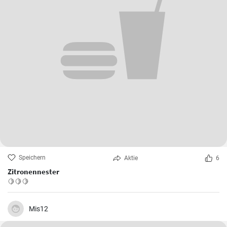
Speichern
Aktie
6
Zitronennester
🍋🍋🍋
Mis12