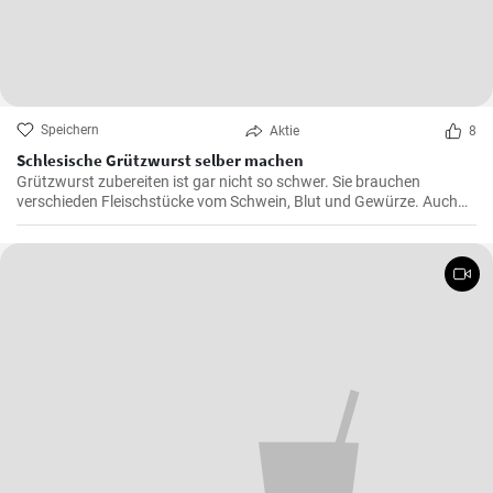
Speichern
Aktie
8
Schlesische Grützwurst selber machen
Grützwurst zubereiten ist gar nicht so schwer. Sie brauchen
verschieden Fleischstücke vom Schwein, Blut und Gewürze. Auch
das klassische DDR Gericht Tote Oma wird mit Grützwurst
zubereitet. Die Grütze (aus Getreide) bindet die Wurst .