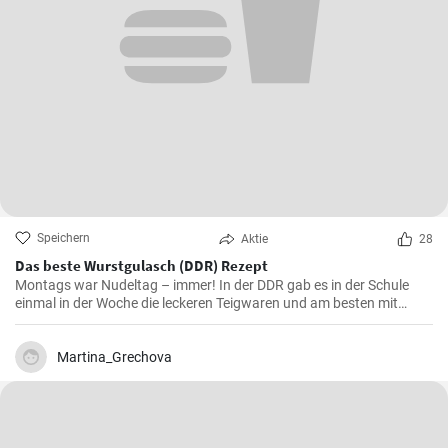
Speichern
Aktie
28
Das beste Wurstgulasch (DDR) Rezept
Montags war Nudeltag – immer! In der DDR gab es in der Schule
einmal in der Woche die leckeren Teigwaren und am besten mit
Wurstgulasch .Das Gulasch mit Paprika und Würstchen ist sehr
sättigend und lecker auch als Familienessen - ausprobieren lohnt .
Martina_Grechova