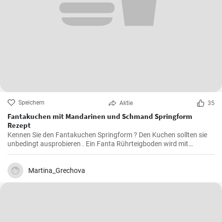
Speichern
Aktie
35
Fantakuchen mit Mandarinen und Schmand Springform
Rezept
Kennen Sie den Fantakuchen Springform ? Den Kuchen sollten sie
unbedingt ausprobieren . Ein Fanta Rührteigboden wird mit
Mandarinen und einer Schmand Sahne Füllung belegt. Fruchtig ,
cremig und lecker für alle Gäste groß und klein.
Martina_Grechova