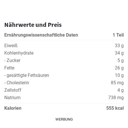
Nährwerte und Preis
Ernährungswissenschaftliche Daten
1 Teil
Eiweiß
33 g
Kohlenhydrate
34 g
- Zucker
5 g
Fette
26 g
- gesättigte Fettsäuren
10 g
- Cholesterin
85 mg
Zellstoff
4 g
Natrium
738 mg
Kalorien
555 kcal
WERBUNG