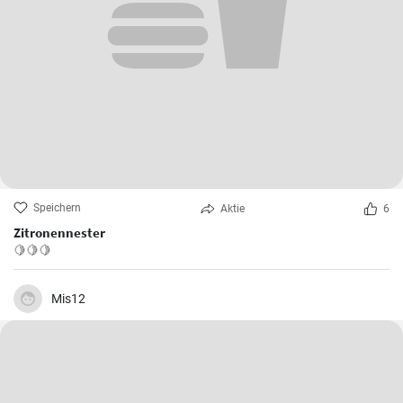
Speichern
Aktie
6
Zitronennester
🍋🍋🍋
Mis12