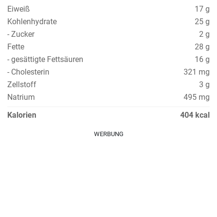
Eiweiß
17 g
Kohlenhydrate
25 g
- Zucker
2 g
Fette
28 g
- gesättigte Fettsäuren
16 g
- Cholesterin
321 mg
Zellstoff
3 g
Natrium
495 mg
Kalorien
404 kcal
WERBUNG