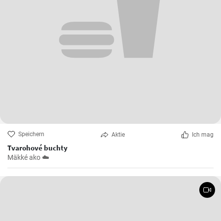
Speichern
Aktie
Ich mag
Tvarohové buchty
Mäkké ako ☁️