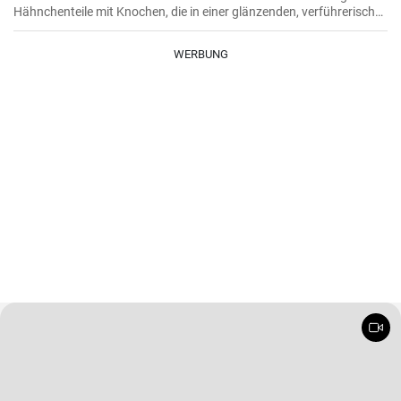
Hähnchenteile mit Knochen, die in einer glänzenden, verführerisch
dunklen und reichhaltigen Rotweinsauce geschmort werden.
WERBUNG