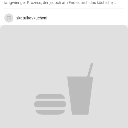
langwieriger Prozess, der jedoch am Ende durch das köstliche,
weiche und süße Ergebnis belohnt wird. Dieses traditionelle
italienische Brot ist besonders in der Weihnachtszeit beliebt, aber in
meiner Familie ist es eine Ganzjahresleckerei
skatulkavkuchyni