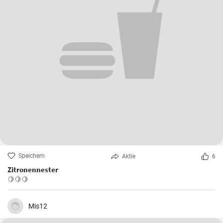
Speichern
Aktie
6
Zitronennester
🍋🍋🍋
Mis12