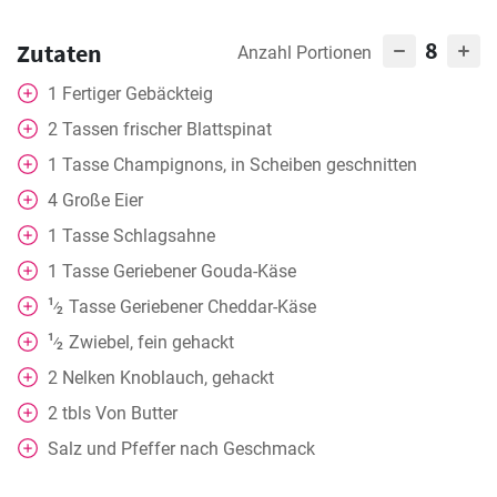
8
Zutaten
Anzahl Portionen
1
Fertiger Gebäckteig
2
Tassen
frischer Blattspinat
1
Tasse
Champignons, in Scheiben geschnitten
4
Große Eier
1
Tasse
Schlagsahne
1
Tasse
Geriebener Gouda-Käse
1
Tasse
Geriebener Cheddar-Käse
⁄
2
1
Zwiebel, fein gehackt
⁄
2
2
Nelken
Knoblauch, gehackt
2
tbls
Von Butter
Salz und Pfeffer nach Geschmack