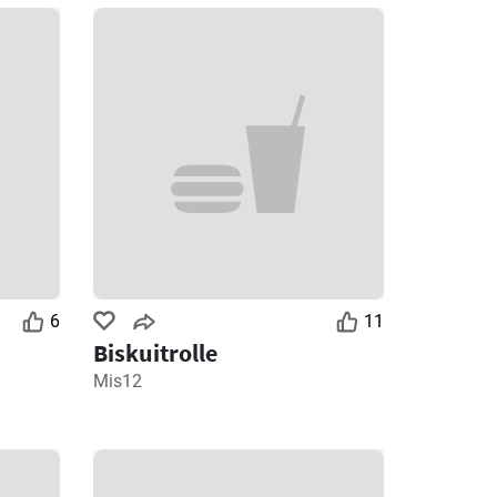
6
11
Biskuitrolle
Mis12