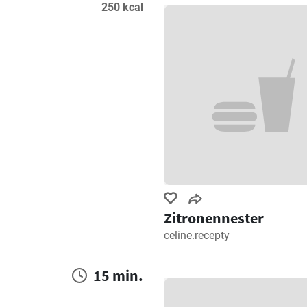
250 kcal
Zitronennester
celine.recepty
15 min.