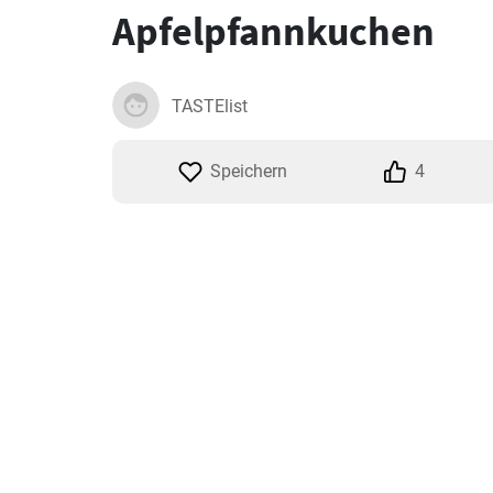
Apfelpfannkuchen
TASTElist
Speichern
4