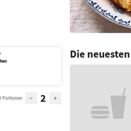
Die neuesten
n
iten
2
l Portionen