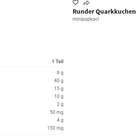
Runder Quarkkuchen
minipapkaci
1 Teil
8 g
40 g
15 g
10 g
2 g
50 mg
4 g
150 mg