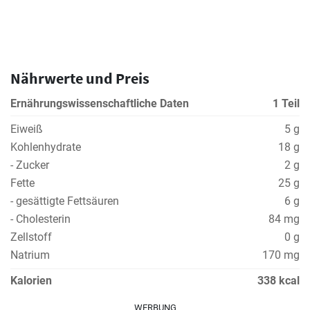
Nährwerte und Preis
Ernährungswissenschaftliche Daten
1 Teil
Eiweiß
5 g
Kohlenhydrate
18 g
- Zucker
2 g
Fette
25 g
- gesättigte Fettsäuren
6 g
- Cholesterin
84 mg
Zellstoff
0 g
Natrium
170 mg
Kalorien
338 kcal
WERBUNG