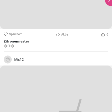
Speichern
Aktie
6
Zitronennester
🍋🍋🍋
Mis12