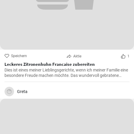
Speichern
Aktie
1
Leckeres Zitronenhuhn Francaise zubereiten
Dies ist eines meiner Lieblingsgerichte, wenn ich meiner Familie eine
besondere Freude machen möchte. Das wundervoll gebratene
Hähnchen, mariniert in cremigem Eierteig und überzogen mit einer
zitronigen Sauce, ist immer wieder beeindruckend. Glauben Sie mir,
wenn Sie dieses schmackhafte Chicken Francaise einmal probiert
Greta
haben, werden Sie es in Ihre Liste der Lieblingsrezepte aufnehmen.