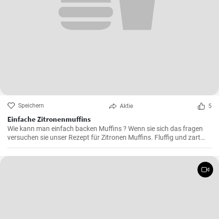
Speichern
Aktie
5
Einfache Zitronenmuffins
Wie kann man einfach backen Muffins ? Wenn sie sich das fragen
versuchen sie unser Rezept für Zitronen Muffins. Fluffig und zart
voller Zitronenaroma zergehen sie auf der Zunge - Ihre Kinder und
Gäste werden sie lieben .