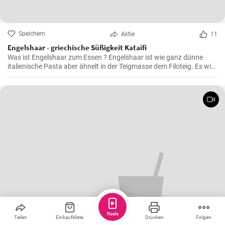
Speichern
Aktie
11
Engelshaar - griechische Süßigkeit Kataifi
Was ist Engelshaar zum Essen ? Engelshaar ist wie ganz dünne
italienische Pasta aber ähnelt in der Teigmasse dem Filoteig. Es wird
im balkanischen Raum für Süßspeisen mit Nüssen und Gewürzen
gefüllt benutzt. Schauen Sie selbst wie es geht !
Reels
Teilen
Einkaufsliste
Drucken
Folgen