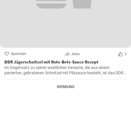
Speichern
Aktie
3
DDR Jägerschnitzel mit Rote-Bete-Sauce Rezept
Im Gegensatz zu seiner westlichen Variante, die aus einem
panierten, gebratenen Schnitzel mit Pilzsauce besteht, ist das DDR-
Jägerschnitzel ein paniertes Jagdwurstschnitzel mit
Tomatensauce. Ein deftiges und schnelles Gericht, das eine
WERBUNG
Mahlzeit für die ganze Familie oder Freunde bietet.