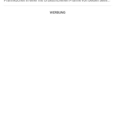
Pfannkuchen in einer mit Öl bestrichenen Pfanne von beiden Seiten
braten.
WERBUNG