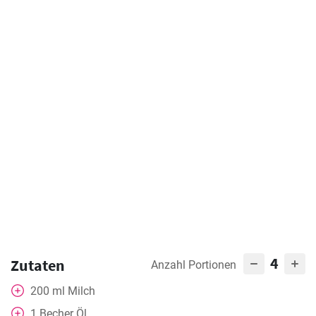
4
Zutaten
Anzahl Portionen
200
ml
Milch
1
Becher
Öl