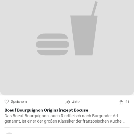
Speichern
Aktie
21
Boeuf Bourguignon Originalrezept Bocuse
Das Boeuf Bourguignon, auch Rindfleisch nach Burgunder Art
genannt, ist einer der großen Klassiker der französischen Küche.
Das Rezept stammt aus dem Burgund, der Heimat des berühmten
gleichnamigen Rotweins, wo das Rindfleisch langsam gegart wird.