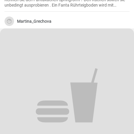
unbedingt ausprobieren . Ein Fanta Rührteigboden wird mit
Mandarinen und einer Schmand Sahne Füllung belegt. Fruchtig ,
cremig und lecker für alle Gäste groß und klein.
Martina_Grechova