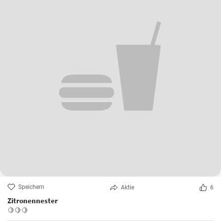
Speichern
Aktie
6
Zitronennester
🍋🍋🍋