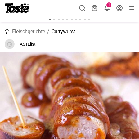
1
Fleischgerichte
Currywurst
TASTElist