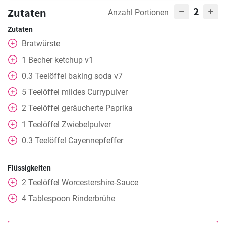
2
Zutaten
Anzahl Portionen
Zutaten
Bratwürste
1
Becher
ketchup v1
0.3
Teelöffel
baking soda v7
5
Teelöffel
mildes Currypulver
2
Teelöffel
geräucherte Paprika
1
Teelöffel
Zwiebelpulver
0.3
Teelöffel
Cayennepfeffer
Flüssigkeiten
2
Teelöffel
Worcestershire-Sauce
4
Tablespoon
Rinderbrühe