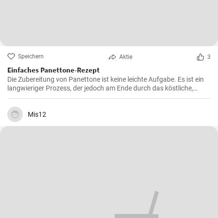
Speichern
Aktie
3
Einfaches Panettone-Rezept
Die Zubereitung von Panettone ist keine leichte Aufgabe. Es ist ein
langwieriger Prozess, der jedoch am Ende durch das köstliche,
weiche und süße Ergebnis belohnt wird. Dieses traditionelle
italienische Brot ist besonders in der Weihnachtszeit beliebt, aber in
meiner Familie ist es eine Ganzjahresleckerei
Mis12