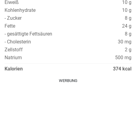
Eiweiß
10 g
Kohlenhydrate
10 g
- Zucker
8 g
Fette
24 g
- gesättigte Fettsäuren
8 g
- Cholesterin
30 mg
Zellstoff
2 g
Natrium
500 mg
Kalorien
374 kcal
WERBUNG