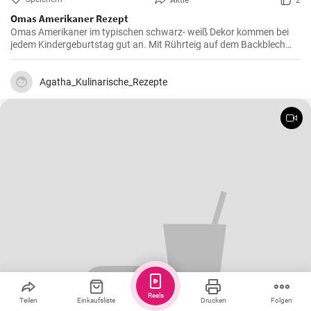
Aktie
2
Omas Amerikaner Rezept
Omas Amerikaner im typischen schwarz- weiß Dekor kommen bei
jedem Kindergeburtstag gut an. Mit Rührteig auf dem Backblech
kann man sie einfach backen. Zuletzt werden die Amerikaner dick
mit Zuckerguß bestrichen.
Agatha_Kulinarische_Rezepte
Reels
Teilen
Einkaufsliste
Drucken
Folgen