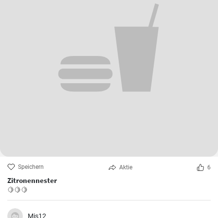
Speichern
Aktie
6
Zitronennester
🍋🍋🍋
Mis12