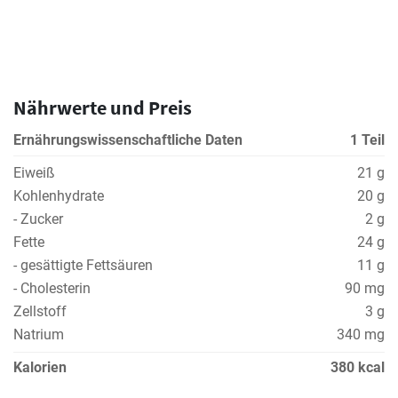
Nährwerte und Preis
Ernährungswissenschaftliche Daten
1 Teil
Eiweiß
21 g
Kohlenhydrate
20 g
- Zucker
2 g
Fette
24 g
- gesättigte Fettsäuren
11 g
- Cholesterin
90 mg
Zellstoff
3 g
Natrium
340 mg
Kalorien
380 kcal