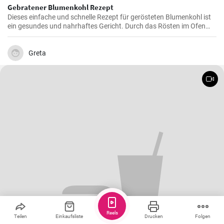
Gebratener Blumenkohl Rezept
Dieses einfache und schnelle Rezept für gerösteten Blumenkohl ist
ein gesundes und nahrhaftes Gericht. Durch das Rösten im Ofen
erhält der Blumenkohl einen wunderbar süßen und nussigen
Geschmack. Servieren Sie ihn als Beilage oder als Hauptgericht.
Greta
Reels
Teilen
Einkaufsliste
Drucken
Folgen