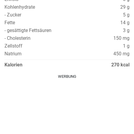
Kohlenhydrate
29 g
- Zucker
5 g
Fette
14 g
- gesättigte Fettsäuren
3 g
- Cholesterin
150 mg
Zellstoff
1 g
Natrium
450 mg
Kalorien
270 kcal
WERBUNG