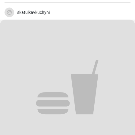
Hähnchen, mariniert in cremigem Eierteig und überzogen mit einer
zitronigen Sauce, ist immer wieder beeindruckend. Glauben Sie mir,
wenn Sie dieses schmackhafte Chicken Francaise einmal probiert
skatulkavkuchyni
haben, werden Sie es in Ihre Liste der Lieblingsrezepte aufnehmen.