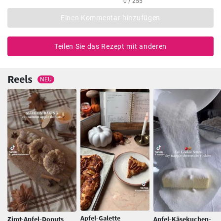
0 / 255
Einen Kommentar hinzufügen
Teilen Sie das Rezept mit anderen
Reels
NEU
Apfel-Galette
Zimt-Apfel-Donuts
Apfel-Käsekuchen-