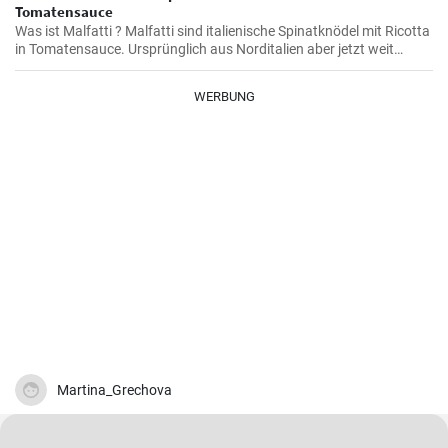
Tomatensauce
Was ist Malfatti ? Malfatti sind italienische Spinatknödel mit Ricotta
in Tomatensauce. Ursprünglich aus Norditalien aber jetzt weit
verbreitet in ganz Italien werden die Spinat Ricotta Klöße mit
Parmesan serviert. Malfatti bedeutet unperfekt auf deutsch.
WERBUNG
Martina_Grechova