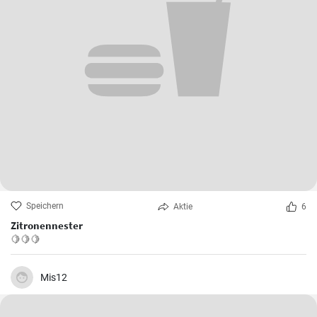
Speichern
Aktie
6
Zitronennester
🍋🍋🍋
Mis12